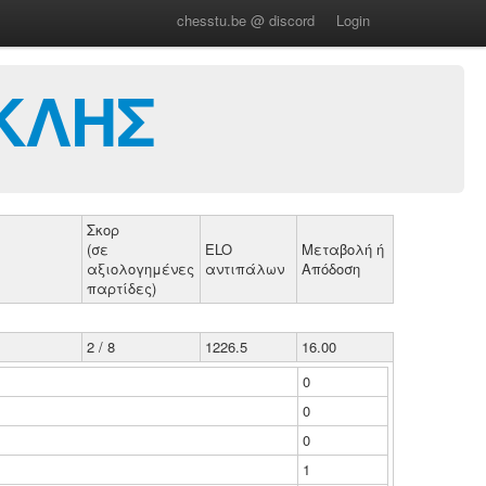
chesstu.be @ discord
Login
ΚΛΗΣ
Σκορ
(σε
ELO
Μεταβολή ή
αξιολογημένες
αντιπάλων
Απόδοση
παρτίδες)
2 / 8
1226.5
16.00
0
0
0
1