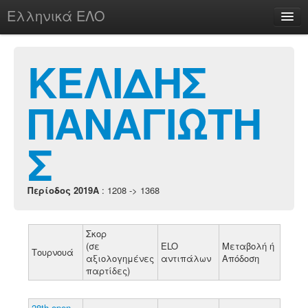
Ελληνικά ΕΛΟ
Περί
ΚΕΛΙΔΗΣ
ΠΑΝΑΓΙΩΤΗ
chesstu.be @ discord
Login
Σ
Περίοδος 2019A
: 1208 -> 1368
Σκορ
(σε
ELO
Μεταβολή ή
Τουρνουά
αξιολογημένες
αντιπάλων
Απόδοση
παρτίδες)
28th open