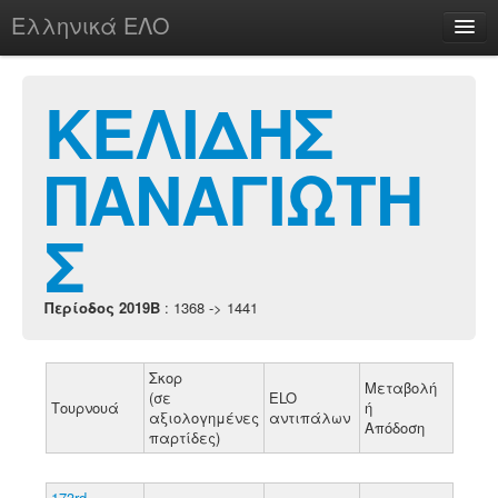
Ελληνικά ΕΛΟ
Περί
ΚΕΛΙΔΗΣ
ΠΑΝΑΓΙΩΤΗ
chesstu.be @ discord
Login
Σ
Περίοδος 2019B
: 1368 -> 1441
Σκορ
Μεταβολή
(σε
ELO
Τουρνουά
ή
αξιολογημένες
αντιπάλων
Απόδοση
παρτίδες)
173rd