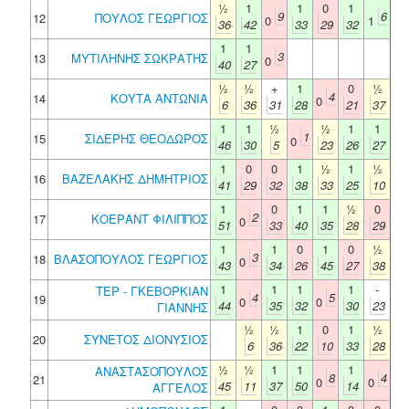
½
1
1
0
1
9
6
12
ΠΟΥΛΟΣ ΓΕΩΡΓΙΟΣ
0
1
36
42
33
29
32
1
1
3
13
ΜΥΤΙΛΗΝΗΣ ΣΩΚΡΑΤΗΣ
0
40
27
½
½
+
1
0
½
4
14
ΚΟΥΤΑ ΑΝΤΩΝΙΑ
0
6
36
31
28
21
37
1
1
½
½
1
1
1
15
ΣΙΔΕΡΗΣ ΘΕΟΔΩΡΟΣ
0
46
30
5
23
26
27
1
0
0
1
½
1
½
16
ΒΑΖΕΛΑΚΗΣ ΔΗΜΗΤΡΙΟΣ
41
29
32
38
33
25
10
1
0
1
1
½
0
2
17
ΚΟΕΡΑΝΤ ΦΙΛΙΠΠΟΣ
0
51
33
40
35
28
29
1
1
0
1
0
½
3
18
ΒΛΑΣΟΠΟΥΛΟΣ ΓΕΩΡΓΙΟΣ
0
43
34
26
45
27
38
1
1
1
1
-
ΤΕΡ - ΓΚΕΒΟΡΚΙΑΝ
4
5
19
0
0
44
35
32
30
23
ΓΙΑΝΝΗΣ
½
½
1
0
1
½
20
ΣΥΝΕΤΟΣ ΔΙΟΝΥΣΙΟΣ
6
36
22
10
33
28
½
½
1
1
1
ΑΝΑΣΤΑΣΟΠΟΥΛΟΣ
8
4
21
0
0
45
11
37
50
14
ΑΓΓΕΛΟΣ