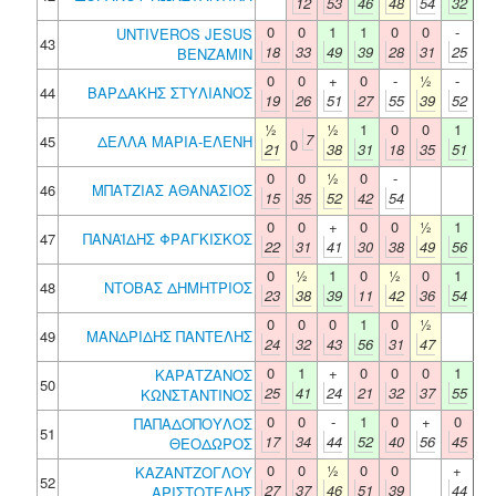
12
53
46
48
54
32
0
0
1
1
0
0
-
UNTIVEROS JESUS
43
18
33
49
39
28
31
25
BENZAMIN
0
0
+
0
-
½
-
44
ΒΑΡΔΑΚΗΣ ΣΤΥΛΙΑΝΟΣ
19
26
51
27
55
39
52
½
½
1
0
0
1
7
45
ΔΕΛΛΑ ΜΑΡΙΑ-ΕΛΕΝΗ
0
21
38
31
18
35
51
0
0
½
0
-
46
ΜΠΑΤΖΙΑΣ ΑΘΑΝΑΣΙΟΣ
15
35
52
42
54
0
0
+
0
0
½
1
47
ΠΑΝΑΪΔΗΣ ΦΡΑΓΚΙΣΚΟΣ
22
31
41
30
38
49
56
0
½
1
0
½
0
1
48
ΝΤΟΒΑΣ ΔΗΜΗΤΡΙΟΣ
23
38
39
11
42
36
54
0
0
0
1
0
½
49
ΜΑΝΔΡΙΔΗΣ ΠΑΝΤΕΛΗΣ
24
32
43
56
31
47
0
1
+
0
0
0
1
ΚΑΡΑΤΖΑΝΟΣ
50
25
41
24
21
32
37
55
ΚΩΝΣΤΑΝΤΙΝΟΣ
0
0
-
1
0
+
0
ΠΑΠΑΔΟΠΟΥΛΟΣ
51
17
34
44
52
40
56
45
ΘΕΟΔΩΡΟΣ
0
0
½
0
0
+
ΚΑΖΑΝΤΖΟΓΛΟΥ
52
27
37
46
51
39
44
ΑΡΙΣΤΟΤΕΛΗΣ