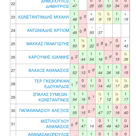
1
0
0
1
0
0
ΔΗΜΟΠΟΥΛΟΣ
22
47
25
20
53
34
33
ΔΗΜΗΤΡΙΟΣ
1
+
½
½
1
+
5
23
ΚΩΝΣΤΑΝΤΙΝΙΔΗΣ ΜΙΧΑΗΛ
0
48
40
6
15
11
19
1
-
-
8
24
ΑΝΤΩΝΙΑΔΗΣ ΑΡΤΙΟΜ
0
49
50
37
1
½
1
0
+
8
7
25
ΜΑΚΚΑΣ ΠΑΝΑΓΙΩΤΗΣ
0
0
50
9
22
16
43
1
1
1
0
½
2
6
26
ΚΑΡΟΥΝΗΣ ΙΩΑΝΝΗΣ
0
0
44
54
18
15
36
1
0
1
1
1
0
6
27
ΒΛΑΧΟΣ ΑΘΑΝΑΣΙΟΣ
0
52
13
44
36
18
15
0
1
0
1
½
½
ΤΕΡ ΓΚΕΒΟΡΚΙΑΝ
7
28
1
10
11
14
43
17
20
ΕΔΟΥΑΡΔΟΣ
1
1
½
1
½
1
ΣΠΑΛΑΣ ΣΥΜΕΩΝ -
1
29
0
54
16
7
12
5
17
ΚΩΝΣΤΑΝΤΙΝΟΣ
1
0
1
1
0
0
7
30
ΠΑΠΑΘΑΝΑΣΙΟΥ ΑΛΕΞΙΟΣ
0
55
15
47
37
19
40
1
-
0
1
1
0
ΜΙΣΤΙΛΙΟΓΛΟΥ
9
31
0
47
14
45
49
43
34
ΑΘΑΝΑΣΙΟΣ
1
1
0
1
0
0
ΑΘΑΝΑΣΑΚΟΠΟΥΛΟΣ