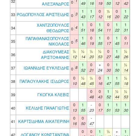
1
32
0
49
16
19
50
12
42
ΑΛΕΞΑΝΔΡΟΣ
1
1
0
½
0
1
3
33
ΡΟΔΟΠΟΥΛΟΣ ΑΡΙΣΤΕΙΔΗΣ
0
43
17
12
16
20
22
1
0
1
0
1
1
ΧΑΝΤΖΟΠΟΥΛΟΣ
4
34
0
51
18
54
11
22
31
ΘΕΟΔΩΡΟΣ
1
0
1
0
1
0
ΠΑΠΑΘΑΝΑΣΟΠΟΥΛΟΣ
5
35
0
46
19
55
17
45
11
ΝΙΚΟΛΑΟΣ
½
½
½
½
0
1
½
ΔΙΑΚΟΥΜΕΑΣ
36
12
14
20
53
27
48
26
ΑΡΙΣΤΟΦΑΝΗΣ
1
0
+
0
1
½
8
37
ΙΩΑΝΝΙΔΗΣ ΕΥΚΛΕΙΔΗΣ
0
52
21
24
30
50
14
0
½
½
0
1
1
½
38
ΠΑΠΑΟΥΛΑΚΗΣ ΙΣΙΔΩΡΟΣ
10
48
45
16
47
55
18
0
0
1
½
½
39
ΓΚΟΓΚΑ ΚΛΕΒΙΣ
48
43
52
44
53
0
1
-
0
1
1
1
40
ΚΕΛΙΔΗΣ ΠΑΝΑΓΙΩΤΗΣ
13
55
23
17
51
53
30
0
0
-
41
ΚΑΡΤΣΙΔΗΜΑ ΑΙΚΑΤΕΡΙΝΗ
16
50
47
0
0
1
½
+
1
42
ΔΟΓΑΝΟΥ ΚΩΝΣΤΑΝΤΙΝΑ