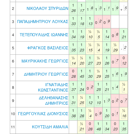
1
1
8
3
1
9
5
2
ΝΙΚΟΛΑΟΥ ΣΠΥΡΙΔΩΝ
1
1
1
1
+
26
17
1
1
1
2
9
3
ΠΑΠΑΔΗΜΗΤΡΙΟΥ ΛΟΥΚΑΣ
0
0
33
18
13
1
1
½
½
1
1
8
4
ΤΕΤΕΠΟΥΛΙΔΗΣ ΙΩΑΝΝΗΣ
0
34
19
10
5
14
21
1
1
½
½
1
½
2
5
ΦΡΑΓΚΟΣ ΒΑΣΙΛΕΙΟΣ
-
35
23
15
4
19
29
½
½
1
½
1
0
7
6
ΜΑΥΡΙΚΑΚΗΣ ΓΕΩΡΓΙΟΣ
0
14
20
27
23
26
12
0
1
1
½
1
6
9
7
ΔΗΜΗΤΡΙΟΥ ΓΕΩΡΓΙΟΣ
1
1
28
45
30
29
25
1
1
1
1
½
ΙΓΝΑΤΙΑΔΗΣ
2
4
8
0
1
37
24
25
21
1
ΚΩΝΣΤΑΝΤΙΝΟΣ
1
½
1
1
ΔΕΛΗΘΑΝΑΣΗΣ
3
2
7
9
1
0
0
31
25
12
10
ΔΗΜΗΤΡΙΟΣ
1
1
½
1
½
9
1
10
ΓΕΩΡΓΟΥΛΙΑΣ ΔΙΟΝΥΣΙΟΣ
0
0
38
28
4
20
16
½
0
1
1
0
1
11
ΚΟΥΤΣΙΔΗ ΑΜΑΛΙΑ
21
28
48
34
23
35