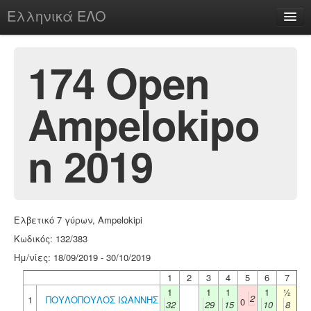
Ελληνικά ΕΛΟ
Περί
174 Open
Ampelokipo
chesstu.be @ discord
Login
n 2019
Ελβετικό 7 γύρων, Ampelokipi
Κωδικός: 132/383
Ημ/νίες: 18/09/2019 - 30/10/2019
1
2
3
4
5
6
7
1
1
1
1
½
2
1
ΠΟΥΛΟΠΟΥΛΟΣ ΙΩΑΝΝΗΣ
0
32
29
15
10
8