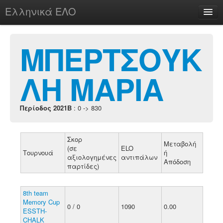
Ελληνικά ΕΛΟ
Περί
ΜΠΕΡΤΣΟΥΚ
ΛΗ ΜΑΡΙΑ
chesstu.be @ discord
Login
Περίοδος 2021B
: 0 -> 830
Σκορ
Μεταβολή
(σε
ELO
Τουρνουά
ή
αξιολογημένες
αντιπάλων
Απόδοση
παρτίδες)
8th team
Memory Cup
0 / 0
1090
0.00
ESSTH-
CHALK