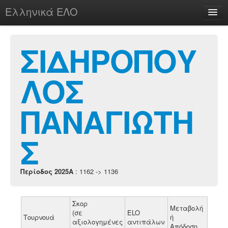
Ελληνικά ΕΛΟ
Περί
ΣΙΔΗΡΟΠΟΥ
ΛΟΣ
chesstu.be @ discord
Login
ΠΑΝΑΓΙΩΤΗ
Σ
Περίοδος 2025A
: 1162 -> 1136
Σκορ
Μεταβολή
(σε
ELO
Τουρνουά
ή
αξιολογημένες
αντιπάλων
Απόδοση