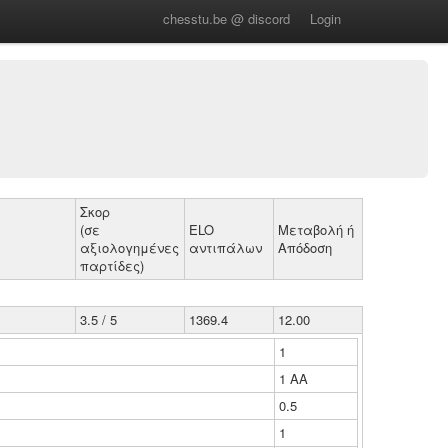
chesstu.be @ discord
Login
Σκορ
(σε
ELO
Μεταβολή ή
αξιολογημένες
αντιπάλων
Απόδοση
παρτίδες)
3.5 / 5
1369.4
12.00
1
1 ΑΑ
0.5
1