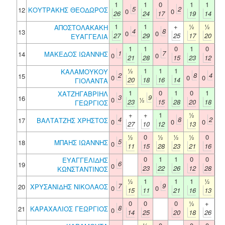
1
1
0
1
1
5
2
12
ΚΟΥΤΡΑΚΗΣ ΘΕΟΔΩΡΟΣ
0
0
26
24
17
19
14
1
1
+
½
½
ΑΠΟΣΤΟΛΑΚΑΚΗ
4
8
13
0
0
27
29
25
17
20
ΕΥΑΓΓΕΛΙΑ
1
1
0
1
0
1
7
14
ΜΑΚΕΔΟΣ ΙΩΑΝΝΗΣ
0
0
21
28
15
23
12
½
1
1
1
ΚΑΛΑΜΟΥΚΟΥ
2
8
4
15
0
0
0
20
18
16
14
ΓΙΟΛΑΝΤΑ
1
0
1
0
1
ΧΑΤΖΗΓΑΒΡΙΗΛ
3
9
16
0
½
23
15
28
20
18
ΓΕΩΡΓΙΟΣ
+
+
1
½
4
8
2
17
ΒΑΛΤΑΤΖΗΣ ΧΡΗΣΤΟΣ
0
0
0
27
10
12
13
½
0
½
½
½
0
5
18
ΜΠΑΗΣ ΙΩΑΝΝΗΣ
0
11
15
28
23
21
16
0
1
1
0
0
ΕΥΑΓΓΕΛΙΔΗΣ
6
19
0
23
22
26
12
28
ΚΩΝΣΤΑΝΤΙΝΟΣ
½
1
1
1
½
7
9
20
ΧΡΥΣΑΝΙΔΗΣ ΝΙΚΟΛΑΟΣ
0
0
15
11
21
16
13
0
0
0
½
+
8
21
ΚΑΡΑΧΑΛΙΟΣ ΓΕΩΡΓΙΟΣ
0
14
25
20
18
26