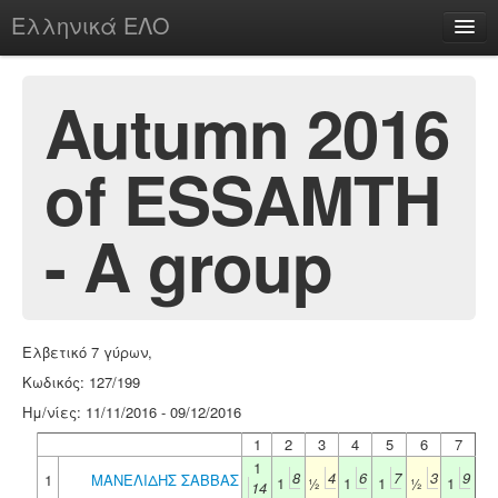
Ελληνικά ΕΛΟ
Περί
Autumn 2016
of ESSAMTH
chesstu.be @ discord
Login
- A group
Ελβετικό 7 γύρων,
Κωδικός: 127/199
Ημ/νίες: 11/11/2016 - 09/12/2016
1
2
3
4
5
6
7
1
8
4
6
7
3
9
1
ΜΑΝΕΛΙΔΗΣ ΣΑΒΒΑΣ
1
½
1
1
½
1
14