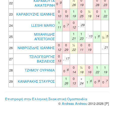
½
0
0
0
ΚΑΡΑΜΟΥΤΑ
9
22
0
26
19
28
23
ΑΙΚΑΤΕΡΙΝΗ
0
0
1
0
½
0
1
23
ΚΑΡΑΒΟΥΖΗΣ ΙΩΑΝΝΗΣ
10
16
19
25
18
14
22
1
0
7
29
24
LLESHI MARIO
0
-
11
12
1
1
ΜΙΧΑΗΛΙΔΗΣ
13
6
5
25
-
1
½
21
23
ΑΠΟΣΤΟΛΟΣ
0
0
½
0
0
21
26
ΝΑΒΡΟΖΙΔΗΣ ΙΩΑΝΝΗΣ
-
12
29
22
11
19
0
ΤΣΙΛΟΓΕΩΡΓΗΣ
17
27
-
13
ΒΑΣΙΛΕΙΟΣ
0
½
0
1
1
6
28
ΤΖΗΜΟΥ ΟΥΡΑΝΙΑ
0
14
18
16
22
19
1
0
+
6
9
7
29
ΚΑΝΑΡΑΚΗΣ ΣΤΑΥΡΟΣ
1
0
0
26
13
24
Επιστροφή στην Ελληνική Σκακιστική Ομοσπονδία
©
Andreas Andreou
2012-2026 [P]