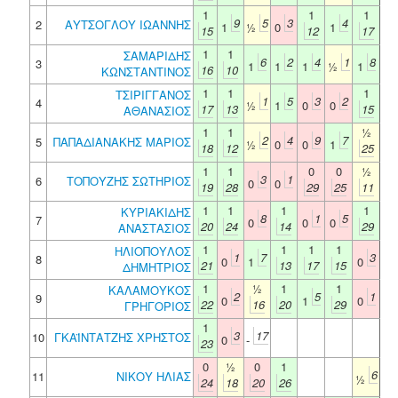
1
1
1
9
5
3
4
2
ΑΥΤΣΟΓΛΟΥ ΙΩΑΝΝΗΣ
1
½
0
1
15
12
17
1
1
ΣΑΜΑΡΙΔΗΣ
6
2
4
1
8
3
1
1
1
½
1
16
10
ΚΩΝΣΤΑΝΤΙΝΟΣ
1
1
1
ΤΣΙΡΙΓΓΑΝΟΣ
1
5
3
2
4
½
1
0
0
17
13
15
ΑΘΑΝΑΣΙΟΣ
1
1
½
2
4
9
7
5
ΠΑΠΑΔΙΑΝΑΚΗΣ ΜΑΡΙΟΣ
½
0
0
1
18
12
25
1
1
0
0
½
3
1
6
ΤΟΠΟΥΖΗΣ ΣΩΤΗΡΙΟΣ
0
0
19
28
29
25
11
1
1
1
1
ΚΥΡΙΑΚΙΔΗΣ
8
1
5
7
0
0
0
20
24
14
29
ΑΝΑΣΤΑΣΙΟΣ
1
1
1
1
ΗΛΙΟΠΟΥΛΟΣ
1
7
3
8
0
1
0
21
13
17
15
ΔΗΜΗΤΡΙΟΣ
1
½
1
1
ΚΑΛΑΜΟΥΚΟΣ
2
5
1
9
0
1
0
22
16
20
29
ΓΡΗΓΟΡΙΟΣ
1
3
17
10
ΓΚΑΪΝΤΑΤΖΗΣ ΧΡΗΣΤΟΣ
0
-
23
0
½
0
1
6
11
ΝΙΚΟΥ ΗΛΙΑΣ
½
24
18
20
26