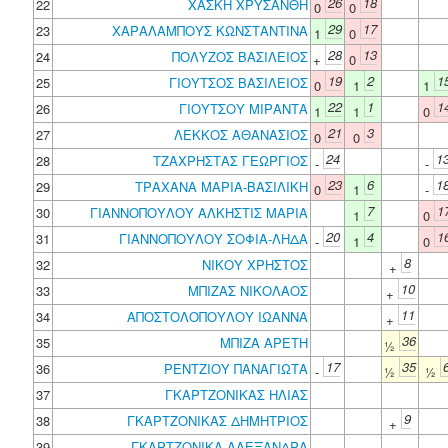
26
18
22
ΧΑΣΚΗ ΧΡΥΣΑΝΘΗ
0
0
29
17
23
ΧΑΡΑΛΑΜΠΟΥΣ ΚΩΝΣΤΑΝΤΙΝΑ
1
0
28
13
24
ΠΟΛΥΖΟΣ ΒΑΣΙΛΕΙΟΣ
+
0
19
2
1
25
ΓΙΟΥΤΣΟΣ ΒΑΣΙΛΕΙΟΣ
0
1
1
22
1
1
26
ΓΙΟΥΤΣΟΥ ΜΙΡΑΝΤΑ
1
1
0
21
3
27
ΛΕΚΚΟΣ ΑΘΑΝΑΣΙΟΣ
0
0
24
1
28
ΤΖΑΧΡΗΣΤΑΣ ΓΕΩΡΓΙΟΣ
-
-
23
6
1
29
ΤΡΑΧΑΝΑ ΜΑΡΙΑ-ΒΑΣΙΛΙΚΗ
0
1
-
7
1
30
ΓΙΑΝΝΟΠΟΥΛΟΥ ΑΛΚΗΣΤΙΣ ΜΑΡΙΑ
1
0
20
4
1
31
ΓΙΑΝΝΟΠΟΥΛΟΥ ΣΟΦΙΑ-ΛΗΔΑ
-
1
0
8
32
ΝΙΚΟΥ ΧΡΗΣΤΟΣ
+
10
33
ΜΠΙΖΑΣ ΝΙΚΟΛΑΟΣ
+
11
34
ΑΠΟΣΤΟΛΟΠΟΥΛΟΥ ΙΩΑΝΝΑ
+
36
35
ΜΠΙΖΑ ΑΡΕΤΗ
½
17
35
36
ΡΕΝΤΖΙΟΥ ΠΑΝΑΓΙΩΤΑ
-
½
½
37
ΓΚΑΡΤΖΟΝΙΚΑΣ ΗΛΙΑΣ
9
38
ΓΚΑΡΤΖΟΝΙΚΑΣ ΔΗΜΗΤΡΙΟΣ
+
39
ΓΚΑΡΤΖΟΝΙΚΑ ΑΛΕΞΑΝΔΡΑ