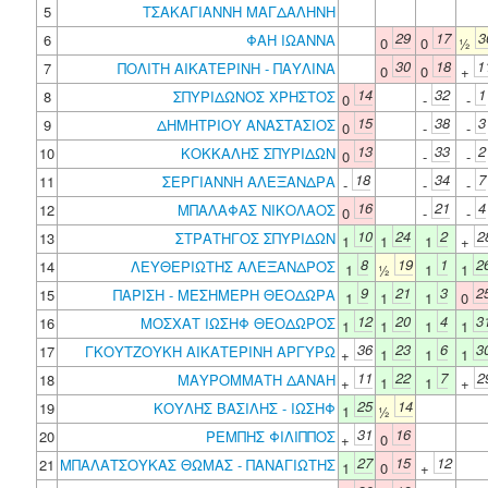
5
ΤΣΑΚΑΓΙΑΝΝΗ ΜΑΓΔΑΛΗΝΗ
29
17
3
6
ΦΑΗ ΙΩΑΝΝΑ
0
0
½
30
18
1
7
ΠΟΛΙΤΗ ΑΙΚΑΤΕΡΙΝΗ - ΠΑΥΛΙΝΑ
0
0
+
14
32
1
8
ΣΠΥΡΙΔΩΝΟΣ ΧΡΗΣΤΟΣ
0
-
-
15
38
3
9
ΔΗΜΗΤΡΙΟΥ ΑΝΑΣΤΑΣΙΟΣ
0
-
-
13
33
2
10
ΚΟΚΚΑΛΗΣ ΣΠΥΡΙΔΩΝ
0
-
-
18
34
7
11
ΣΕΡΓΙΑΝΝΗ ΑΛΕΞΑΝΔΡΑ
-
-
-
16
21
4
12
ΜΠΑΛΑΦΑΣ ΝΙΚΟΛΑΟΣ
0
-
-
10
24
2
2
13
ΣΤΡΑΤΗΓΟΣ ΣΠΥΡΙΔΩΝ
1
1
1
+
8
19
1
2
14
ΛΕΥΘΕΡΙΩΤΗΣ ΑΛΕΞΑΝΔΡΟΣ
1
½
1
1
9
21
3
2
15
ΠΑΡΙΣΗ - ΜΕΣΗΜΕΡΗ ΘΕΟΔΩΡΑ
1
1
1
0
12
20
4
3
16
ΜΟΣΧΑΤ ΙΩΣΗΦ ΘΕΟΔΩΡΟΣ
1
1
1
1
36
23
6
3
17
ΓΚΟΥΤΖΟΥΚΗ ΑΙΚΑΤΕΡΙΝΗ ΑΡΓΥΡΩ
+
1
1
1
11
22
7
2
18
ΜΑΥΡΟΜΜΑΤΗ ΔΑΝΑΗ
+
1
1
+
25
14
19
ΚΟΥΛΗΣ ΒΑΣΙΛΗΣ - ΙΩΣΗΦ
1
½
31
16
20
ΡΕΜΠΗΣ ΦΙΛΙΠΠΟΣ
+
0
27
15
12
21
ΜΠΑΛΑΤΣΟΥΚΑΣ ΘΩΜΑΣ - ΠΑΝΑΓΙΩΤΗΣ
1
0
+