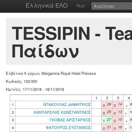
Ελληνικά ΕΛΟ
Περί
TESSIPIN - T
Παίδων
Ελβετικό 5 γύρων, Margarona Royal Hotel Preveza
Κωδικός: 130/350
Ημ/νίες: 17/11/2018 - 18/11/2018
1
2
3
4
26
14
8
1
ΝΤΑΚΟΥΛΑΣ ΔΗΜΗΤΡΙΟΣ
0
0
+
25
13
1
2
ΚΑΝΤΑΡΕΛΗΣ ΚΩΝΣΤΑΝΤΙΝΟΣ
0
0
+
27
15
9
3
ΓΚΟΒΑΣ ΑΡΙΣΤΑΡΧΟΣ
1
0
+
31
16
1
4
ΦΑΤΟΥΡΟΣ ΕΥΣΤΑΘΙΟΣ
0
0
+