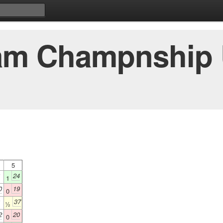
eam Champnship
5
24
1
0
19
0
37
½
2
20
0