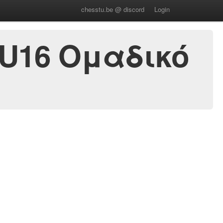
chesstu.be @ discord
Login
 U16 Ομαδικό