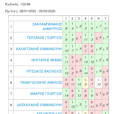
Κωδικός: 133/98
Ημ/νίες: 28/01/2020 - 05/02/2020
1
2
3
4
5
6
7
1
1
1
1
1
ΣΑΚΛΑΜΠΑΝΑΚΗΣ
2
7
1
1
1
8
4
3
5
11
ΔΗΜΗΤΡΙΟΣ
1
1
1
1
1
4
7
2
ΤΕΡΖΑΚΗΣ ΓΕΩΡΓΙΟΣ
0
0
1
9
5
11
3
1
1
0
0
4
8
5
3
ΚΑΛΑΪΤΖΑΚΗΣ ΕΜΜΑΝΟΥΗΛ
1
1
1
10
7
1
2
1
0
1
1
3
2
8
4
ΝΥΚΤΑΡΗΣ ΜΗΝΑΣ
0
1
1
11
1
13
12
1
0
1
0
8
9
3
5
ΠΙΤΣΩΚΟΣ ΒΑΣΙΛΕΙΟΣ
0
1
0
12
2
14
1
0
0
1
½
0
+
0
6
ΠΑΝΑΓΙΩΤΑΚΗΣ ΑΙΜΙΛΙΟΣ
13
11
14
9
7
10
12
1
0
1
0
1
1
2
7
ΜΑΚΡΗΣ ΓΕΩΡΓΙΟΣ
0
0
14
3
13
8
6
0
1
1
0
5
3
4
8
ΔΑΣΚΑΛΑΚΗΣ ΕΜΜΑΝΟΥΗΛ
1
0
0
1
13
7
11
0
0
+
½
0
1
ΑΡΓΥΡΟΠΑΙΔΑΣ