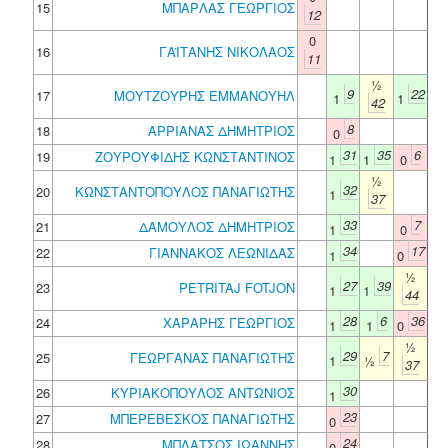
15
ΜΠΑΡΛΑΣ ΓΕΩΡΓΙΟΣ
12
0
16
ΓΑΪΤΑΝΗΣ ΝΙΚΟΛΑΟΣ
11
½
9
22
17
ΜΟΥΤΖΟΥΡΗΣ ΕΜΜΑΝΟΥΗΛ
1
1
42
8
18
ΑΡΡΙΑΝΑΣ ΔΗΜΗΤΡΙΟΣ
0
31
35
6
19
ΖΟΥΡΟΥΦΙΔΗΣ ΚΩΝΣΤΑΝΤΙΝΟΣ
1
1
0
½
32
20
ΚΩΝΣΤΑΝΤΟΠΟΥΛΟΣ ΠΑΝΑΓΙΩΤΗΣ
1
37
33
7
21
ΔΑΜΟΥΛΟΣ ΔΗΜΗΤΡΙΟΣ
1
0
34
17
22
ΓΙΑΝΝΑΚΟΣ ΛΕΩΝΙΔΑΣ
1
0
½
27
39
23
PETRITAJ FOTJON
1
1
44
28
6
36
24
ΧΑΡΑΡΗΣ ΓΕΩΡΓΙΟΣ
1
1
0
½
29
7
25
ΓΕΩΡΓΑΝΑΣ ΠΑΝΑΓΙΩΤΗΣ
1
½
37
30
26
ΚΥΡΙΑΚΟΠΟΥΛΟΣ ΑΝΤΩΝΙΟΣ
1
23
27
ΜΠΕΡΕΒΕΣΚΟΣ ΠΑΝΑΓΙΩΤΗΣ
0
24
28
ΜΠΛΑΤΣΟΣ ΙΩΑΝΝΗΣ
0