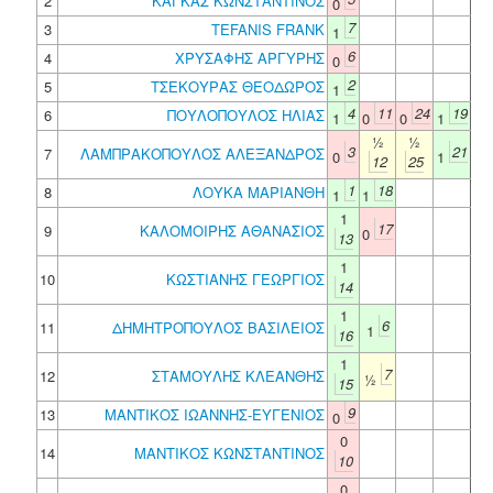
2
ΚΑΓΚΑΣ ΚΩΝΣΤΑΝΤΙΝΟΣ
0
7
3
TEFANIS FRANK
1
6
4
ΧΡΥΣΑΦΗΣ ΑΡΓΥΡΗΣ
0
2
5
ΤΣΕΚΟΥΡΑΣ ΘΕΟΔΩΡΟΣ
1
4
11
24
19
6
ΠΟΥΛΟΠΟΥΛΟΣ ΗΛΙΑΣ
1
0
0
1
½
½
3
21
7
ΛΑΜΠΡΑΚΟΠΟΥΛΟΣ ΑΛΕΞΑΝΔΡΟΣ
0
1
12
25
1
18
8
ΛΟΥΚΑ ΜΑΡΙΑΝΘΗ
1
1
1
17
9
ΚΑΛΟΜΟΙΡΗΣ ΑΘΑΝΑΣΙΟΣ
0
13
1
10
ΚΩΣΤΙΑΝΗΣ ΓΕΩΡΓΙΟΣ
14
1
6
11
ΔΗΜΗΤΡΟΠΟΥΛΟΣ ΒΑΣΙΛΕΙΟΣ
1
16
1
7
12
ΣΤΑΜΟΥΛΗΣ ΚΛΕΑΝΘΗΣ
½
15
9
13
ΜΑΝΤΙΚΟΣ ΙΩΑΝΝΗΣ-ΕΥΓΕΝΙΟΣ
0
0
14
ΜΑΝΤΙΚΟΣ ΚΩΝΣΤΑΝΤΙΝΟΣ
10
0