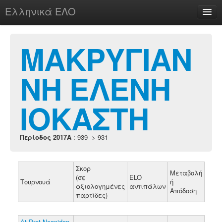
Ελληνικά ΕΛΟ
Περί
ΜΑΚΡΥΓΙΑΝ
ΝΗ ΕΛΕΝΗ
chesstu.be @ discord
Login
ΙΟΚΑΣΤΗ
Περίοδος 2017A
: 939 -> 931
Σκορ
Μεταβολή
(σε
ELO
Τουρνουά
ή
αξιολογημένες
αντιπάλων
Απόδοση
παρτίδες)
At.Prot.Neanidon-