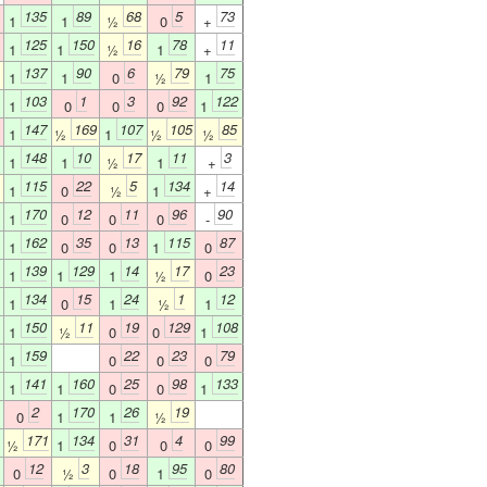
135
89
68
5
73
1
1
½
0
+
125
150
16
78
11
1
1
½
1
+
137
90
6
79
75
1
1
0
½
1
103
1
3
92
122
1
0
0
0
1
147
169
107
105
85
1
½
1
½
½
148
10
17
11
3
1
1
½
1
+
115
22
5
134
14
1
0
½
1
+
170
12
11
96
90
1
0
0
0
-
162
35
13
115
87
1
0
0
1
0
139
129
14
17
23
1
1
1
½
0
134
15
24
1
12
1
0
1
½
1
150
11
19
129
108
1
½
0
0
1
159
22
23
79
1
0
0
0
141
160
25
98
133
1
1
0
0
1
2
170
26
19
0
1
1
½
171
134
31
4
99
½
1
0
0
0
12
3
18
95
80
0
½
0
1
0