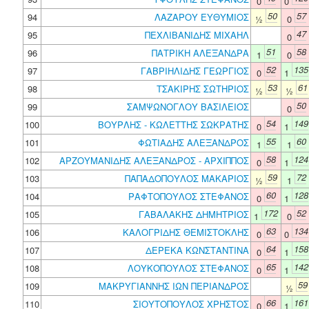
0
0
50
57
94
ΛΑΖΑΡΟΥ ΕΥΘΥΜΙΟΣ
½
0
47
95
ΠΕΧΛΙΒΑΝΙΔΗΣ ΜΙΧΑΗΛ
0
51
58
96
ΠΑΤΡΙΚΗ ΑΛΕΞΑΝΔΡΑ
1
0
52
135
97
ΓΑΒΡΙΗΛΙΔΗΣ ΓΕΩΡΓΙΟΣ
0
1
53
61
98
ΤΣΑΚΙΡΗΣ ΣΩΤΗΡΙΟΣ
½
½
50
99
ΣΑΜΨΩΝΟΓΛΟΥ ΒΑΣΙΛΕΙΟΣ
0
54
149
100
ΒΟΥΡΛΗΣ - ΚΩΛΕΤΤΗΣ ΣΩΚΡΑΤΗΣ
0
1
55
60
101
ΦΩΤΙΑΔΗΣ ΑΛΕΞΑΝΔΡΟΣ
1
1
58
124
102
ΑΡΖΟΥΜΑΝΙΔΗΣ ΑΛΕΞΑΝΔΡΟΣ - ΑΡΧΙΠΠΟΣ
0
1
59
72
103
ΠΑΠΑΔΟΠΟΥΛΟΣ ΜΑΚΑΡΙΟΣ
½
1
60
128
104
ΡΑΦΤΟΠΟΥΛΟΣ ΣΤΕΦΑΝΟΣ
0
1
172
52
105
ΓΑΒΑΛΑΚΗΣ ΔΗΜΗΤΡΙΟΣ
1
0
63
134
106
ΚΑΛΟΓΡΙΔΗΣ ΘΕΜΙΣΤΟΚΛΗΣ
0
0
64
158
107
ΔΕΡΕΚΑ ΚΩΝΣΤΑΝΤΙΝΑ
0
1
65
142
108
ΛΟΥΚΟΠΟΥΛΟΣ ΣΤΕΦΑΝΟΣ
0
1
59
109
ΜΑΚΡΥΓΙΑΝΝΗΣ ΙΩΝ ΠΕΡΙΑΝΔΡΟΣ
½
66
161
110
ΣΙΟΥΤΟΠΟΥΛΟΣ ΧΡΗΣΤΟΣ
0
1