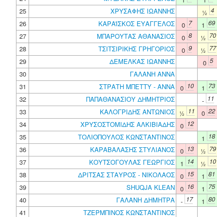
4
25
ΧΡΥΣΑΦΗΣ ΙΩΑΝΝΗΣ
½
7
69
26
ΚΑΡΑΪΣΚΟΣ ΕΥΑΓΓΕΛΟΣ
0
1
8
70
27
ΜΠΑΡΟΥΤΑΣ ΑΘΑΝΑΣΙΟΣ
0
½
9
77
28
ΤΣΙΤΣΙΡΙΚΗΣ ΓΡΗΓΟΡΙΟΣ
0
½
5
29
ΔΕΜΕΛΚΑΣ ΙΩΑΝΝΗΣ
0
30
ΓΑΛΑΝΗ ΑΝΝΑ
10
73
31
ΣΤΡΑΤΗ ΜΠΕΤΤΥ - ΑΝΝΑ
0
1
11
32
ΠΑΠΑΘΑΝΑΣΙΟΥ ΔΗΜΗΤΡΙΟΣ
-
11
22
33
ΚΑΛΟΓΡΙΔΗΣ ΑΝΤΩΝΙΟΣ
½
0
12
34
ΧΡΥΣΟΣΤΟΜΙΔΗΣ ΑΛΚΙΒΙΑΔΗΣ
0
18
35
ΤΟΛΙΟΠΟΥΛΟΣ ΚΩΝΣΤΑΝΤΙΝΟΣ
1
13
79
36
ΚΑΡΑΒΑΛΑΣΗΣ ΣΤΥΛΙΑΝΟΣ
0
½
14
10
37
ΚΟΥΤΣΟΓΟΥΛΑΣ ΓΕΩΡΓΙΟΣ
1
½
15
81
38
ΔΡΙΤΣΑΣ ΣΤΑΥΡΟΣ - ΝΙΚΟΛΑΟΣ
0
1
16
75
39
SHUQJA KLEAN
0
1
17
80
40
ΓΑΛΑΝΗ ΔΗΜΗΤΡΑ
-
1
41
ΤΖΕΡΜΠΙΝΟΣ ΚΩΝΣΤΑΝΤΙΝΟΣ