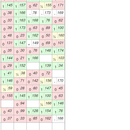
145
157
62
155
171
1
1
0
½
0
38
166
78
173
169
0
1
-
-
-
33
163
168
76
62
0
1
1
1
0
39
173
63
89
100
0
1
0
0
1
48
23
162
50
160
0
0
1
0
½
131
147
149
69
101
0
1
+
0
0
35
30
76
148
174
0
0
0
1
1
144
21
166
103
1
0
1
½
29
152
139
34
0
1
1
1
41
38
40
72
1
½
0
0
146
71
142
156
170
1
0
0
½
-
59
28
80
147
45
½
0
0
1
0
155
145
156
100
63
0
1
1
1
0
94
166
146
0
½
1
43
99
128
154
76
0
0
1
1
1
37
33
85
162
166
0
0
0
0
-