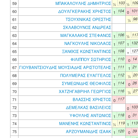
103
10
59
ΜΠΑΚΑΛΟΥΛΗΣ ΔΗΜΗΤΡΙΟΣ
½
½
104
101
60
ΔΟΥΛΓΚΕΡΑΚΗΣ ΧΡΗΣΤΟΣ
1
0
98
61
ΤΣΟΥΧΝΙΚΑΣ ΟΡΕΣΤΗΣ
½
62
ΣΚΛΑΒΟΥΝΟΣ ΑΝΔΡΕΑΣ
106
11
63
ΜΑΓΚΑΛΑΚΗΣ ΣΤΕΦΑΝΟΣ
1
½
107
132
64
ΝΑΓΚΟΥΛΗΣ ΝΙΚΟΛΑΟΣ
1
1
108
127
65
ΞΑΝΘΟΣ ΚΩΝΣΤΑΝΤΙΝΟΣ
1
+
110
14
66
ΦΙΛΙΠΠΟΥ ΣΩΤΗΡΙΟΣ
1
0
111
21
67
ΓΙΟΥΒΑΝΤΣΙΟΥΔΗΣ ΜΟΥΣΙΑΔΗΣ ΑΡΙΣΤΟΤΕΛΗΣ
1
1
112
20
68
ΠΟΛΥΜΕΡΑΣ ΕΥΑΓΓΕΛΟΣ
1
½
114
26
69
ΣΥΜΕΩΝΙΔΗΣ ΘΕΟΦΙΛΟΣ
1
0
116
27
70
ΧΑΤΖΗΓΑΒΡΙΗΛ ΓΕΩΡΓΙΟΣ
1
½
117
71
ΒΛΑΣΣΗΣ ΧΡΗΣΤΟΣ
0
103
72
ΔΕΜΕΛΚΑΣ ΒΑΣΙΛΕΙΟΣ
0
118
31
73
ΥΦΟΥΛΗΣ ΑΝΤΩΝΙΟΣ
1
0
119
113
74
ΜΑΝΕΝΗΣ ΚΩΝΣΤΑΝΤΙΝΟΣ
½
1
120
39
75
ΑΡΖΟΥΜΑΝΙΔΗΣ ΙΣΑΑΚ
1
0