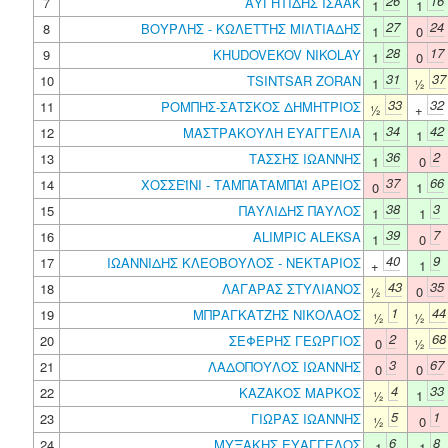
26
16
7
ΑΥΓΗΤΙΔΗΣ ΙΣΑΑΚ
1
1
27
24
8
ΒΟΥΡΛΗΣ - ΚΩΛΕΤΤΗΣ ΜΙΛΤΙΑΔΗΣ
1
0
28
17
9
KHUDOVEKOV NIKOLAY
1
0
31
37
10
TSINTSAR ZORAN
1
½
33
32
11
ΡΟΜΠΗΣ-ΣΑΤΣΚΟΣ ΔΗΜΗΤΡΙΟΣ
½
+
34
42
12
ΜΑΣΤΡΑΚΟΥΛΗ ΕΥΑΓΓΕΛΙΑ
1
1
36
2
13
ΤΑΣΣΗΣ ΙΩΑΝΝΗΣ
1
0
37
66
14
ΧΟΣΣΕΪΝΙ - ΤΑΜΠΑΤΑΜΠΑΪ ΑΡΕΙΟΣ
0
1
38
3
15
ΠΑΥΛΙΔΗΣ ΠΑΥΛΟΣ
1
1
39
7
16
ALIMPIC ALEKSA
1
0
40
9
17
ΙΩΑΝΝΙΔΗΣ ΚΛΕΟΒΟΥΛΟΣ - ΝΕΚΤΑΡΙΟΣ
+
1
43
35
18
ΛΑΓΑΡΑΣ ΣΤΥΛΙΑΝΟΣ
½
0
1
44
19
ΜΠΡΑΓΚΑΤΖΗΣ ΝΙΚΟΛΑΟΣ
½
½
2
68
20
ΣΕΦΕΡΗΣ ΓΕΩΡΓΙΟΣ
0
½
3
67
21
ΛΑΔΟΠΟΥΛΟΣ ΙΩΑΝΝΗΣ
0
0
4
33
22
ΚΑΖΑΚΟΣ ΜΑΡΚΟΣ
½
1
5
1
23
ΓΙΩΡΑΣ ΙΩΑΝΝΗΣ
½
0
6
8
24
ΜΥΞΑΚΗΣ ΕΥΑΓΓΕΛΟΣ
1
1