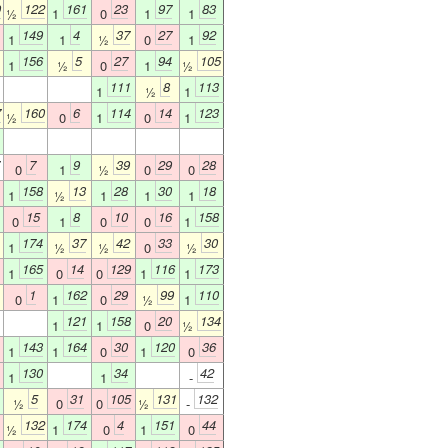
9
122
161
23
97
83
½
1
0
1
1
149
4
37
27
92
1
1
½
0
1
156
5
27
94
105
1
½
0
1
½
111
8
113
1
½
1
7
160
6
114
14
123
½
0
1
0
1
7
9
39
29
28
0
1
½
0
0
158
13
28
30
18
1
½
1
1
1
15
8
10
16
158
0
1
0
0
1
174
37
42
33
30
1
½
½
0
½
165
14
129
116
173
1
0
0
1
1
1
162
29
99
110
0
1
0
½
1
121
158
20
134
1
1
0
½
143
164
30
120
36
1
1
0
1
0
130
34
42
1
1
-
5
31
105
131
132
½
0
0
½
-
132
174
4
151
44
½
1
0
1
0