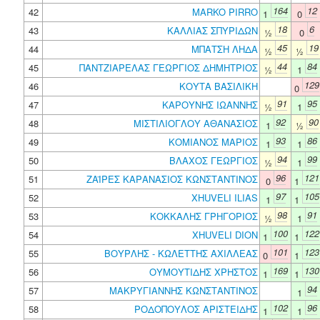
164
12
42
MARKO PIRRO
1
0
18
6
43
ΚΑΛΛΙΑΣ ΣΠΥΡΙΔΩΝ
½
0
45
19
44
ΜΠΑΤΣΗ ΛΗΔΑ
½
½
44
84
45
ΠΑΝΤΖΙΑΡΕΛΑΣ ΓΕΩΡΓΙΟΣ ΔΗΜΗΤΡΙΟΣ
½
1
129
46
ΚΟΥΤΑ ΒΑΣΙΛΙΚΗ
0
91
95
47
ΚΑΡΟΥΝΗΣ ΙΩΑΝΝΗΣ
½
1
92
90
48
ΜΙΣΤΙΛΙΟΓΛΟΥ ΑΘΑΝΑΣΙΟΣ
1
½
93
86
49
ΚΟΜΙΑΝΟΣ ΜΑΡΙΟΣ
1
1
94
99
50
ΒΛΑΧΟΣ ΓΕΩΡΓΙΟΣ
½
1
96
121
51
ΖΑΪΡΕΣ ΚΑΡΑΝΑΣΙΟΣ ΚΩΝΣΤΑΝΤΙΝΟΣ
0
1
97
105
52
XHUVELI ILIAS
1
1
98
91
53
ΚΟΚΚΑΛΗΣ ΓΡΗΓΟΡΙΟΣ
½
1
100
122
54
XHUVELI DION
1
1
101
123
55
ΒΟΥΡΛΗΣ - ΚΩΛΕΤΤΗΣ ΑΧΙΛΛΕΑΣ
0
1
169
130
56
ΟΥΜΟΥΤΙΔΗΣ ΧΡΗΣΤΟΣ
1
1
94
57
ΜΑΚΡΥΓΙΑΝΝΗΣ ΚΩΝΣΤΑΝΤΙΝΟΣ
1
102
96
58
ΡΟΔΟΠΟΥΛΟΣ ΑΡΙΣΤΕΙΔΗΣ
1
1