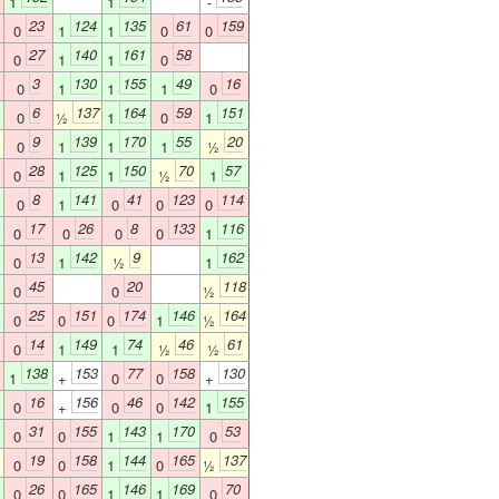
1
1
-
23
124
135
61
159
0
1
1
0
0
27
140
161
58
0
1
1
0
3
130
155
49
16
0
1
1
1
0
6
137
164
59
151
0
½
1
0
1
9
139
170
55
20
0
1
1
1
½
28
125
150
70
57
0
1
1
½
1
8
141
41
123
114
0
1
0
0
0
17
26
8
133
116
0
0
0
0
1
13
142
9
162
0
1
½
1
45
20
118
0
0
½
25
151
174
146
164
0
0
0
1
½
14
149
74
46
61
0
1
1
½
½
138
153
77
158
130
1
+
0
0
+
16
156
46
142
155
0
+
0
0
1
31
155
143
170
53
0
0
1
1
0
19
158
144
165
137
0
0
1
0
½
26
165
146
169
70
0
0
1
1
0