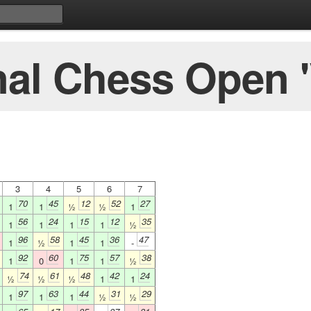
nal Chess Open '
3
4
5
6
7
70
45
12
52
27
1
1
½
½
1
56
24
15
12
35
1
1
1
1
½
96
58
45
36
47
1
½
1
1
-
92
60
75
57
38
1
0
1
1
½
74
61
48
42
24
½
½
½
1
1
97
63
44
31
29
1
1
1
½
½