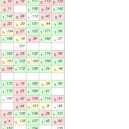
10
18
117
113
125
0
0
1
0
0
11
106
24
142
0
1
0
1
142
39
112
43
9
1
0
+
0
0
22
20
131
44
54
0
½
1
½
1
154
27
122
171
58
½
0
1
1
1
168
16
36
160
37
1
½
0
1
+
131
-
163
29
132
174
59
1
0
1
1
0
151
133
160
159
40
½
1
½
1
1
5
169
172
126
34
46
0
1
1
1
½
172
19
165
26
50
1
0
1
½
1
173
25
169
41
1
0
1
1
167
42
134
114
41
+
0
0
1
0
44
151
9
49
0
½
½
+
20
136
148
28
131
0
1
1
0
1
4
135
137
45
60
0
½
1
1
0
152
154
135