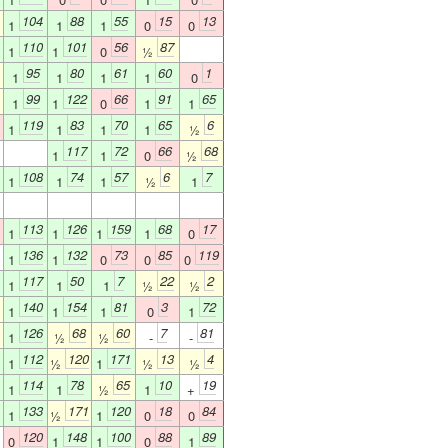
104
88
55
15
13
1
1
1
0
0
110
101
56
87
1
1
0
½
95
80
61
60
1
1
1
1
1
0
99
122
66
91
65
1
1
0
1
1
119
83
70
65
6
1
1
1
1
½
117
72
66
68
1
1
0
½
108
74
57
6
7
1
1
1
½
1
113
126
159
68
17
1
1
1
1
0
136
132
73
85
119
1
1
0
0
0
117
50
7
22
2
1
1
1
½
½
140
154
81
3
72
1
1
1
0
1
126
68
60
7
81
1
½
½
-
-
112
120
171
13
4
1
½
1
½
½
114
78
65
10
19
1
1
½
1
+
133
171
120
18
84
1
½
1
0
0
120
148
100
88
89
0
1
1
0
1