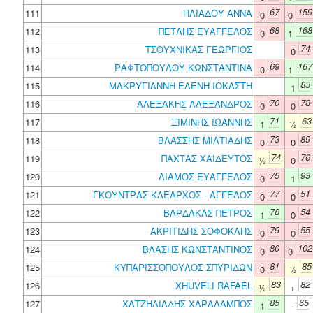
67
159
111
ΗΛΙΑΔΟΥ ΑΝΝΑ
0
0
68
168
112
ΠΕΤΛΗΣ ΕΥΑΓΓΕΛΟΣ
0
1
74
113
ΤΣΟΥΧΝΙΚΑΣ ΓΕΩΡΓΙΟΣ
0
69
167
114
ΡΑΦΤΟΠΟΥΛΟΥ ΚΩΝΣΤΑΝΤΙΝΑ
0
1
83
115
ΜΑΚΡΥΓΙΑΝΝΗ ΕΛΕΝΗ ΙΟΚΑΣΤΗ
1
70
78
116
ΑΛΕΞΑΚΗΣ ΑΛΕΞΑΝΔΡΟΣ
0
0
71
63
117
ΞΙΜΙΝΗΣ ΙΩΑΝΝΗΣ
1
½
73
89
118
ΒΛΑΣΣΗΣ ΜΙΛΤΙΑΔΗΣ
0
0
74
76
119
ΠΑΧΤΑΣ ΧΑΪΔΕΥΤΟΣ
½
0
75
93
120
ΛΙΑΜΟΣ ΕΥΑΓΓΕΛΟΣ
0
1
77
51
121
ΓΚΟΥΝΤΡΑΣ ΚΛΕΑΡΧΟΣ - ΑΓΓΕΛΟΣ
0
0
78
54
122
ΒΑΡΔΑΚΑΣ ΠΕΤΡΟΣ
1
0
79
55
123
ΑΚΡΙΤΙΔΗΣ ΣΟΦΟΚΛΗΣ
0
0
80
102
124
ΒΛΑΣΗΣ ΚΩΝΣΤΑΝΤΙΝΟΣ
0
0
81
85
125
ΚΥΠΑΡΙΣΣΟΠΟΥΛΟΣ ΣΠΥΡΙΔΩΝ
0
½
83
82
126
XHUVELI RAFAEL
½
+
85
65
127
ΧΑΤΖΗΛΙΑΔΗΣ ΧΑΡΑΛΑΜΠΟΣ
1
-