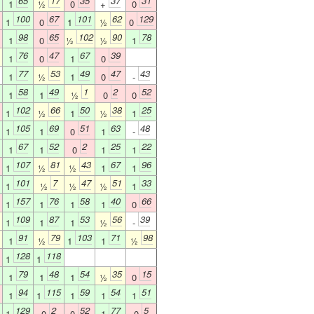
65
17
35
37
31
1
½
0
+
0
100
67
101
62
129
1
0
1
½
0
98
65
102
90
78
1
0
½
½
1
76
47
67
39
1
0
1
0
77
53
49
47
43
1
½
1
0
-
58
49
1
2
52
1
1
½
0
0
102
66
50
38
25
1
½
1
½
1
105
69
51
63
48
1
1
0
1
-
67
52
2
25
22
1
1
0
1
1
107
81
43
67
96
1
½
½
1
1
101
7
47
51
33
1
½
½
½
1
157
76
58
40
66
1
1
1
1
0
109
87
53
56
39
1
1
1
½
-
91
79
103
71
98
1
½
1
1
½
128
118
1
1
79
48
54
35
15
1
1
1
½
0
94
115
59
54
51
1
1
1
1
1
129
2
52
77
5
1
0
0
1
0