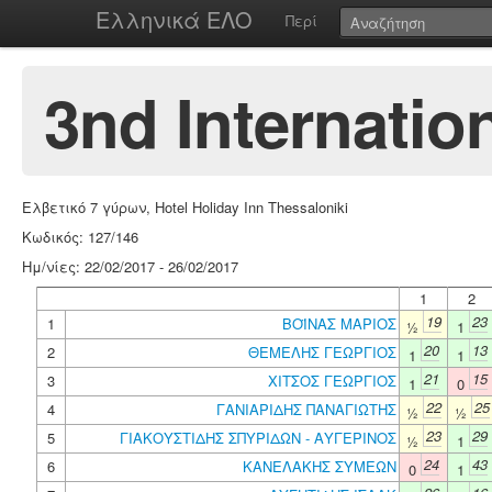
Ελληνικά ΕΛΟ
Περί
3nd Internatio
Ελβετικό 7 γύρων, Hotel Holiday Inn Thessaloniki
Κωδικός: 127/146
Ημ/νίες: 22/02/2017 - 26/02/2017
1
2
19
23
1
ΒΟΪΝΑΣ ΜΑΡΙΟΣ
½
1
20
13
2
ΘΕΜΕΛΗΣ ΓΕΩΡΓΙΟΣ
1
1
21
15
3
ΧΙΤΣΟΣ ΓΕΩΡΓΙΟΣ
1
0
22
25
4
ΓΑΝΙΑΡΙΔΗΣ ΠΑΝΑΓΙΩΤΗΣ
½
½
23
29
5
ΓΙΑΚΟΥΣΤΙΔΗΣ ΣΠΥΡΙΔΩΝ - ΑΥΓΕΡΙΝΟΣ
½
1
24
43
6
ΚΑΝΕΛΑΚΗΣ ΣΥΜΕΩΝ
0
1