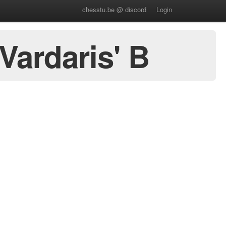
chesstu.be @ discord
Login
Vardaris' B