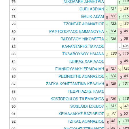
119
76
ΝΙΚΟΛΑΚΗ ΔΗΜΗΤΡΙΑ
1
121
28
77
GURI ADRIAN
1
½
122
116
78
GALIK ADAM
0
1
123
36
79
ΤΖΟΝΤΑΣ ΑΘΑΝΑΣΙΟΣ
1
½
124
40
80
ΡΑΦΤΟΠΟΥΛΟΣ ΕΜΜΑΝΟΥΗΛ
1
0
125
38
81
ΠΑΣΟΓΛΟΥ ΝΙΚΟΛΕΤΤΑ
1
0
126
82
ΚΑΦΑΝΤΑΡΗΣ ΠΑΥΛΟΣ
-
126
115
83
ΣΚΛΑΒΟΥΝΟΥ ΗΛΙΑΝΑ
½
0
45
84
ΤΖΗΚΑΣ ΧΑΡΙΛΑΟΣ
0
127
12
85
ΓΙΑΝΝΟΥΛΑΚΗ ΕΡΜΟΦΙΛΗ
0
½
128
49
86
ΡΕΣΙΝΙΩΤΗΣ ΑΘΑΝΑΣΙΟΣ
1
0
129
131
87
ΖΑΓΚΑ ΚΩΝΣΤΑΝΤΙΝΑ ΚΕΛΑΪΔΗ
0
1
88
ΓΕΩΡΓΙΑΔΗΣ ΗΛΙΑΣ
130
118
89
KOSTOPOULOS TILEMACHOS
0
1
131
48
90
SOSLAIDI LOUBOV
1
½
47
53
91
ΧΕΙΛΑΔΑΚΗΣ ΒΑΣΙΛΕΙΟΣ
½
0
48
133
92
ΤΖΙΚΑΣ ΑΘΑΝΑΣΙΟΣ
0
1
49
120
93
ΥΦΟΥΛΗΣ ΣΤΕΦΑΝΟΣ