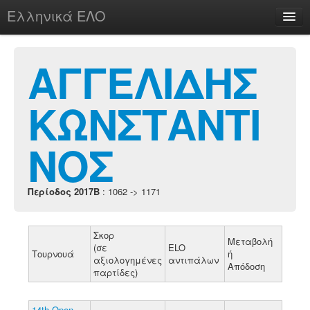
Ελληνικά ΕΛΟ
Περί
ΑΓΓΕΛΙΔΗΣ
ΚΩΝΣΤΑΝΤΙ
chesstu.be @ discord
Login
ΝΟΣ
Περίοδος 2017B
: 1062 -> 1171
Σκορ
Μεταβολή
(σε
ELO
Τουρνουά
ή
αξιολογημένες
αντιπάλων
Απόδοση
παρτίδες)
14th Open