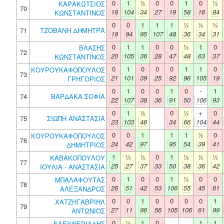
0
1
½
0
0
1
0
½
ΚΑΡΑΚΩΤΣΙΟΣ
70
18
104
34
27
19
58
16
84
ΚΩΝΣΤΑΝΤΙΝΟΣ
0
0
1
1
1
½
½
½
71
ΤΖΟΒΑΝΗ ΔΗΜΗΤΡΑ
19
94
95
107
48
36
34
31
0
1
1
0
0
½
1
0
ΒΛΑΣΗΣ
72
20
105
36
28
47
48
63
37
ΚΩΝΣΤΑΝΤΙΝΟΣ
0
1
0
0
0
1
1
0
ΚΟΥΡΟΥΚΑΦΟΠΟΥΛΟΣ
73
21
101
39
25
92
96
105
19
ΓΡΗΓΟΡΙΟΣ
0
1
0
0
1
0
-
1
74
ΒΑΡΔΑΚΑ ΣΟΦΙΑ
22
107
38
36
91
50
106
93
0
1
½
0
½
+
0
75
ΣΙΩΠΗ ΑΝΑΣΤΑΣΙΑ
23
103
46
34
66
104
44
0
0
1
1
1
½
0
ΚΟΥΡΟΥΚΑΦΟΠΟΥΛΟΣ
76
24
42
97
95
54
39
41
ΔΗΜΗΤΡΙΟΣ
1
½
½
0
1
½
½
½
ΚΑΒΑΚΟΠΟΥΛΟΥ
77
25
27
37
33
50
38
36
42
ΙΟΥΛΙΑ - ΑΝΑΣΤΑΣΙΑ
0
1
0
0
1
½
0
0
ΜΠΑΛΑΦΟΥΤΑΣ
78
26
51
42
53
106
55
45
61
ΑΛΕΞΑΝΔΡΟΣ
0
0
1
0
0
0
0
1
ΧΑΤΖΗΓΑΒΡΙΗΛ
79
27
11
96
56
105
106
61
99
ΑΝΤΩΝΙΟΣ
0
½
1
0
1
1
ΕΛΕΥΘΕΡΙΑΔΗΣ