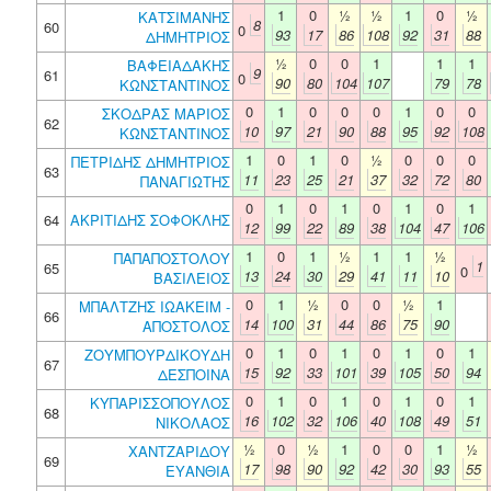
1
0
½
½
1
0
½
ΚΑΤΣΙΜΑΝΗΣ
8
60
0
93
17
86
108
92
31
88
ΔΗΜΗΤΡΙΟΣ
½
0
0
1
1
1
ΒΑΦΕΙΑΔΑΚΗΣ
9
61
0
90
80
104
107
79
78
ΚΩΝΣΤΑΝΤΙΝΟΣ
0
1
0
0
0
1
0
0
ΣΚΟΔΡΑΣ ΜΑΡΙΟΣ
62
10
97
21
90
88
95
92
108
ΚΩΝΣΤΑΝΤΙΝΟΣ
1
0
1
0
½
0
0
0
ΠΕΤΡΙΔΗΣ ΔΗΜΗΤΡΙΟΣ
63
11
23
25
21
37
32
72
80
ΠΑΝΑΓΙΩΤΗΣ
0
1
0
1
0
1
0
1
64
ΑΚΡΙΤΙΔΗΣ ΣΟΦΟΚΛΗΣ
12
99
22
89
38
104
47
106
1
0
1
½
1
1
½
ΠΑΠΑΠΟΣΤΟΛΟΥ
1
65
0
13
24
30
29
41
11
10
ΒΑΣΙΛΕΙΟΣ
0
1
½
0
0
½
1
ΜΠΑΛΤΖΗΣ ΙΩΑΚΕΙΜ -
66
14
100
31
44
86
75
90
ΑΠΟΣΤΟΛΟΣ
0
1
0
1
0
1
0
1
ΖΟΥΜΠΟΥΡΔΙΚΟΥΔΗ
67
15
92
33
101
39
105
50
94
ΔΕΣΠΟΙΝΑ
0
1
0
1
0
1
0
1
ΚΥΠΑΡΙΣΣΟΠΟΥΛΟΣ
68
16
102
32
106
40
108
49
51
ΝΙΚΟΛΑΟΣ
½
0
½
1
0
0
1
½
ΧΑΝΤΖΑΡΙΔΟΥ
69
17
98
90
92
42
30
93
55
ΕΥΑΝΘΙΑ