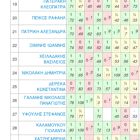
1
½
0
0
1
½
0
1
ΠΑΤΕΡΑΚΗ
19
71
47
45
46
70
44
57
73
ΚΛΕΟΠΑΤΡΑ
1
1
1
½
1
½
1
5
20
ΠΕΪΚΟΣ ΡΑΦΑΗΛ
0
0
72
48
50
42
46
33
1
0
1
1
½
6
5
9
21
ΠΑΤΡΙΚΗ ΑΛΕΞΑΝΔΡΑ
1
1
1
73
49
62
63
7
1
0
1
0
1
½
½
½
22
ΞΙΜΙΝΗΣ ΙΩΑΝΝΗΣ
74
50
64
52
54
46
42
47
1
1
1
½
1
½
ΧΕΙΛΑΔΑΚΗΣ
2
7
23
0
0
75
63
49
53
56
43
ΒΑΣΙΛΕΙΟΣ
1
1
1
½
1
1
3
7
24
ΝΙΚΟΛΑΚΗ ΔΗΜΗΤΡΙΑ
0
0
76
65
54
11
109
35
0
1
0
1
1
1
½
½
ΔΕΡΕΚΑ
25
77
83
63
73
57
49
12
14
ΚΩΝΣΤΑΝΤΙΝΑ
1
1
½
½
½
0
ΓΑΛΑΝΗΣ ΝΙΚΟΛΑΟΣ
5
1
26
1
0
78
108
3
10
14
11
ΠΑΝΑΓΙΩΤΗΣ
1
½
1
1
0
-
27
ΥΦΟΥΛΗΣ ΣΤΕΦΑΝΟΣ
79
77
70
45
43
53
1
1
1
1
0
½
ΚΑΛΑΜΟΥΚΟΥ
7
9
28
0
0
80
109
72
13
11
50
ΓΙΟΛΑΝΤΑ
1
1
½
1
½
1
ΧΑΤΖΗΓΑΒΡΙΗΛ