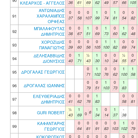
90
36
61
69
62
49
57
66
105
ΚΛΕΑΡΧΟΣ - ΑΓΓΕΛΟΣ
ΑΝΤΩΝΙΑΔΗΣ
0
0
0
1
0
1
0
0
91
ΧΑΡΑΛΑΜΠΟΣ
37
58
107
99
74
81
54
82
ΟΡΦΕΑΣ
0
0
1
0
1
0
1
0
ΜΠΑΛΑΦΟΥΤΑΣ
92
38
67
51
69
73
60
62
48
ΔΗΜΗΤΡΙΟΣ
0
0
0
0
1
1
0
0
ΧΟΡΟΖΙΔΗΣ
93
39
60
56
105
100
82
69
74
ΠΑΝΑΓΙΩΤΗΣ
0
1
½
1
0
0
½
0
ΔΕΛΗΣΑΒΒΙΔΗΣ
94
40
71
43
30
10
34
55
67
ΔΙΟΝΥΣΙΟΣ
0
1
0
0
1
1
95
ΔΡΟΓΑΛΑΣ ΓΕΩΡΓΙΟΣ
71
102
76
62
100
58
0
0
1
0
1
96
ΔΡΟΓΑΛΑΣ ΙΩΑΝΝΗΣ
79
51
103
73
83
0
0
0
1
0
0
ΕΛΕΥΘΕΡΙΑΔΗΣ
97
41
62
76
83
58
81
ΔΗΜΗΤΡΙΟΣ
½
1
1
0
1
-
6
98
GURI ROBERT
0
43
69
34
14
37
38
0
0
0
0
0
1
0
ΚΑΦΑΝΤΑΡΗΣ
99
64
81
91
83
103
102
79
ΓΕΩΡΓΙΟΣ
0
0
0
0
0
0
0
ΚΟΚΟΡΟΣΚΟΣ