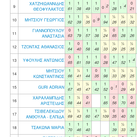
1
1
1
1
1
0
ΧΑΤΖΗΙΩΑΝΝΙΔΗΣ
2
4
9
0
1
61
38
49
10
28
21
ΘΕΟΦΥΛΑΚΤΟΣ
1
1
½
1
½
½
½
9
10
ΜΗΤΣΙΟΥ ΓΕΩΡΓΙΟΣ
0
62
39
35
94
26
65
32
0
1
1
1
½
0
1
1
ΓΙΑΝΝΟΠΟΥΛΟΥ
11
63
79
57
38
24
65
28
26
ΑΝΑΣΤΑΣΙΑ
1
0
1
1
½
½
½
½
12
ΤΖΟΝΤΑΣ ΑΘΑΝΑΣΙΟΣ
64
40
58
48
33
29
25
35
0
1
1
1
0
1
1
4
13
ΥΦΟΥΛΗΣ ΑΝΤΩΝΙΟΣ
1
65
81
59
40
28
47
52
1
½
1
0
1
½
½
½
ΜΗΤΣΙΟΥ
14
66
41
44
35
98
33
26
25
ΚΩΝΣΤΑΝΤΙΝΟΣ
1
½
½
1
1
0
½
1
15
GURI ADRIAN
0
67
45
47
42
52
29
49
1
½
0
1
0
1
0
ΧΑΡΑΛΑΜΠΙΔΗΣ
16
68
44
41
85
56
70
46
ΑΡΙΣΤΕΙΔΗΣ
½
½
1
1
½
0
0
1
ΤΣΙΒΕΛΕΚΙΔΟΥ
17
69
43
60
47
109
35
40
56
ΑΝΘΟΥΛΑ - ΕΛΠΙΔΑ
1
1
1
1
½
1
18
ΤΣΑΚΩΝΑ ΜΑΡΙΑ
70
46
40
39
33
38