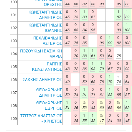
100
44
66
82
88
93
95
83
ΟΡΕΣΤΗΣ
0
0
1
0
1
1
ΚΩΝΣΤΑΝΤΙΝΙΔΗΣ
101
45
73
83
67
87
89
ΔΗΜΗΤΡΙΟΣ
0
0
0
0
0
1
ΚΩΝΣΤΑΝΤΙΝΙΔΗΣ
102
46
68
84
95
99
103
ΙΩΑΝΝΗΣ
0
0
0
0
1
0
0
ΠΕΧΛΙΒΑΝΙΔΗΣ
103
47
75
85
96
99
82
102
ΑΣΤΕΡΙΟΣ
0
1
1
0
0
-
ΠΟΖΟΥΚΙΔΗ ΒΑΣΙΛΙΚΗ
104
70
88
61
53
64
75
ΜΑΡΙΑ
0
0
0
1
1
0
0
0
ΡΑΠΤΗΣ
105
48
72
86
93
79
67
73
90
ΚΩΝΣΤΑΝΤΙΝΟΣ
0
0
0
0
1
+
0
106
ΣΑΚΚΗΣ ΔΗΜΗΤΡΙΟΣ
49
52
68
78
79
74
64
0
0
1
0
0
1
0
0
ΘΕΟΔΩΡΙΔΗΣ
107
50
74
91
71
61
83
85
87
ΔΗΜΗΤΡΙΟΣ
1
0
½
0
½
0
½
1
ΘΕΟΔΩΡΙΔΗΣ
108
51
26
53
43
60
68
84
62
ΓΕΩΡΓΙΟΣ
0
1
1
½
0
0
0
ΤΣΙΤΡΟΣ ΑΝΑΣΤΑΣΙΟΣ
109
28
55
32
17
24
30
45
- ΧΡΗΣΤΟΣ