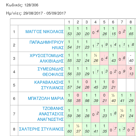
Κωδικός: 128/306
Ημ/νίες: 29/08/2017 - 05/09/2017
1
2
3
4
5
6
7
8
1
1
1
1
1
1
4
2
1
ΜΑΓΓΟΣ ΝΙΚΟΛΑΟΣ
0
0
53
30
20
26
15
65
1
1
1
ΠΑΠΑΔΗΜΗΤΡΙΟΥ
7
9
4
1
8
2
1
1
1
1
1
54
31
23
ΗΛΙΑΣ
1
1
1
½
1
-
ΧΡΥΣΟΣΤΟΜΙΔΗΣ
4
8
3
0
0
55
32
24
26
43
40
ΑΛΚΙΒΙΑΔΗΣ
1
1
1
0
ΣΥΜΕΩΝΙΔΗΣ
1
3
2
9
4
1
1
0
0
56
33
29
13
ΘΕΟΦΙΛΟΣ
1
1
0
1
1
0
ΚΑΡΑΒΑΛΑΣΗΣ
5
57
34
26
45
20
21
ΣΤΥΛΙΑΝΟΣ
1
0
1
1
0
½
1
1
6
ΜΠΑΤΖΟΛΗ ΜΑΡΙΑ
58
35
98
39
21
40
41
29
ΤΖΟΒΑΝΗΣ
1
1
1
1
½
1
2
8
7
ΑΝΑΣΤΑΣΙΟΣ
0
1
59
36
28
23
21
24
ΑΝΑΓΝΩΣΤΗΣ
1
½
1
1
1
7
3
2
8
ΣΑΛΤΕΡΗΣ ΣΤΥΛΙΑΝΟΣ
0
1
0
60
37
50
41
35