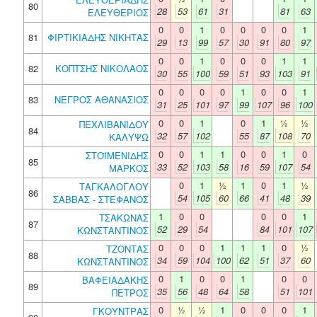
80
28
53
61
31
81
63
ΕΛΕΥΘΕΡΙΟΣ
0
0
1
0
0
0
0
1
81
ΦΙΡΤΙΚΙΑΔΗΣ ΝΙΚΗΤΑΣ
29
13
99
57
30
91
80
97
0
0
1
0
0
0
1
1
82
ΚΟΠΤΣΗΣ ΝΙΚΟΛΑΟΣ
30
55
100
59
51
93
103
91
0
0
0
0
1
0
0
1
83
ΝΕΓΡΟΣ ΑΘΑΝΑΣΙΟΣ
31
25
101
97
99
107
96
100
0
0
1
0
1
½
½
ΠΕΧΛΙΒΑΝΙΔΟΥ
84
32
57
102
55
87
108
70
ΚΑΛΥΨΩ
0
0
1
1
0
0
1
0
ΣΤΟΪΜΕΝΙΔΗΣ
85
33
52
103
58
16
59
107
54
ΜΑΡΚΟΣ
0
1
½
1
0
1
½
ΤΑΓΚΑΛΟΓΛΟΥ
86
54
105
60
66
41
48
39
ΣΑΒΒΑΣ - ΣΤΕΦΑΝΟΣ
1
0
0
0
0
1
ΤΣΑΚΩΝΑΣ
87
52
29
54
84
101
107
ΚΩΝΣΤΑΝΤΙΝΟΣ
0
0
0
1
1
1
0
½
ΤΖΟΝΤΑΣ
88
34
59
104
100
62
51
37
60
ΚΩΝΣΤΑΝΤΙΝΟΣ
0
1
0
0
1
0
0
ΒΑΦΕΙΑΔΑΚΗΣ
89
35
56
48
64
58
51
101
ΠΕΤΡΟΣ
0
½
½
1
0
0
0
1
ΓΚΟΥΝΤΡΑΣ