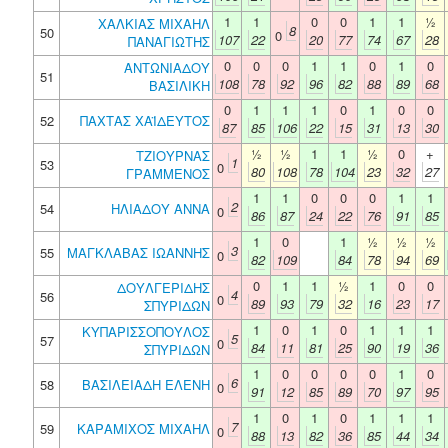
1
1
0
0
1
1
½
ΧΑΛΚΙΑΣ ΜΙΧΑΗΛ
8
50
0
107
22
20
77
74
67
28
ΠΑΝΑΓΙΩΤΗΣ
0
0
0
1
1
0
1
0
ΑΝΤΩΝΙΑΔΟΥ
51
108
78
92
96
82
88
89
68
ΒΑΣΙΛΙΚΗ
0
1
1
1
0
1
0
0
52
ΠΑΧΤΑΣ ΧΑΪΔΕΥΤΟΣ
87
85
106
22
15
31
13
30
½
½
1
1
½
0
+
ΤΖΙΟΥΡΝΑΣ
1
53
0
80
108
78
104
23
32
27
ΓΡΑΜΜΕΝΟΣ
1
1
0
0
0
1
1
2
54
ΗΛΙΑΔΟΥ ΑΝΝΑ
0
86
87
24
22
76
91
85
1
0
1
½
½
½
3
55
ΜΑΓΚΛΑΒΑΣ ΙΩΑΝΝΗΣ
0
82
109
84
78
94
69
0
1
1
½
1
0
0
ΔΟΥΛΓΕΡΙΔΗΣ
4
56
0
89
93
79
32
16
23
17
ΣΠΥΡΙΔΩΝ
1
0
1
0
1
1
1
ΚΥΠΑΡΙΣΣΟΠΟΥΛΟΣ
5
57
0
84
11
81
25
90
19
36
ΣΠΥΡΙΔΩΝ
1
0
0
0
0
1
0
6
58
ΒΑΣΙΛΕΙΑΔΗ ΕΛΕΝΗ
0
91
12
85
89
70
97
95
1
0
1
0
1
1
1
7
59
ΚΑΡΑΜΙΧΟΣ ΜΙΧΑΗΛ
0
88
13
82
36
85
44
34