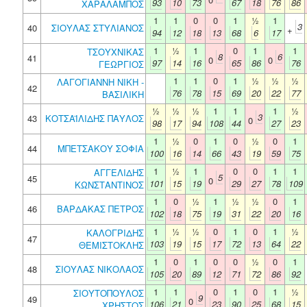
93
10
73
67
18
76
86
ΧΑΡΑΛΑΜΠΟΣ
1
1
0
0
1
½
1
3
40
ΣΙΟΥΛΑΣ ΣΤΥΛΙΑΝΟΣ
+
94
12
18
13
68
6
17
1
½
1
0
1
1
ΤΣΟΥΧΝΙΚΑΣ
8
6
41
0
0
97
14
16
65
86
76
ΓΕΩΡΓΙΟΣ
1
1
0
1
½
½
½
ΛΑΓΟΓΙΑΝΝΗ ΝΙΚΗ -
42
76
78
15
69
20
22
77
ΒΑΣΙΛΙΚΗ
½
½
½
1
1
1
½
3
43
ΚΟΤΣΑΪΛΙΔΗΣ ΠΑΥΛΟΣ
0
98
17
94
108
44
27
23
1
½
0
1
0
½
0
1
44
ΜΠΕΤΣΑΚΟΥ ΣΟΦΙΑ
100
16
14
66
43
19
59
75
1
½
1
0
0
1
1
ΑΓΓΕΛΙΔΗΣ
5
45
0
101
15
19
29
27
78
109
ΚΩΝΣΤΑΝΤΙΝΟΣ
1
0
½
1
½
½
0
1
46
ΒΑΡΔΑΚΑΣ ΠΕΤΡΟΣ
102
18
75
19
31
22
20
16
1
½
½
0
1
0
1
½
ΚΑΛΟΓΡΙΔΗΣ
47
103
19
15
17
72
13
64
22
ΘΕΜΙΣΤΟΚΛΗΣ
1
0
1
0
0
½
0
1
48
ΣΙΟΥΛΑΣ ΝΙΚΟΛΑΟΣ
105
20
89
12
71
72
86
92
1
1
0
1
0
1
½
ΣΙΟΥΤΟΠΟΥΛΟΣ
9
49
0
106
21
23
90
25
68
15
ΧΡΗΣΤΟΣ