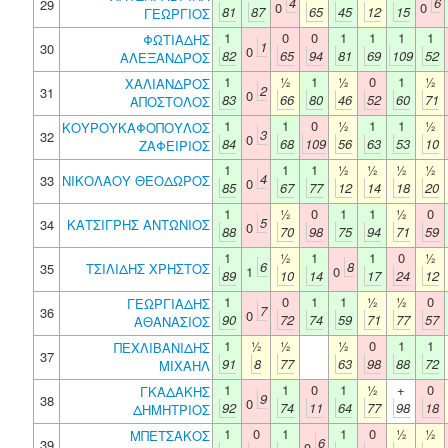
4
6
29
0
0
81
87
65
45
12
15
ΓΕΩΡΓΙΟΣ
1
0
0
1
1
1
1
ΦΩΤΙΑΔΗΣ
1
30
0
82
65
94
81
69
109
52
ΑΛΕΞΑΝΔΡΟΣ
1
½
1
½
0
1
½
ΧΑΛΙΑΝΔΡΟΣ
2
31
0
83
66
80
46
52
60
71
ΑΠΟΣΤΟΛΟΣ
1
1
0
½
1
1
½
ΚΟΥΡΟΥΚΑΦΟΠΟΥΛΟΣ
3
32
0
84
68
109
56
63
53
10
ΖΑΦΕΙΡΙΟΣ
1
1
1
½
½
½
½
4
33
ΝΙΚΟΛΑΟΥ ΘΕΟΔΩΡΟΣ
0
85
67
77
12
14
18
20
1
½
0
1
1
½
0
5
34
ΚΑΤΣΙΓΡΗΣ ΑΝΤΩΝΙΟΣ
0
88
70
98
75
94
71
59
1
½
1
1
0
½
6
8
35
ΤΣΙΛΙΔΗΣ ΧΡΗΣΤΟΣ
1
0
89
10
14
17
24
12
1
0
1
1
½
½
0
ΓΕΩΡΓΙΑΔΗΣ
7
36
0
90
72
74
59
71
77
57
ΑΘΑΝΑΣΙΟΣ
1
½
½
½
0
1
1
ΠΕΧΛΙΒΑΝΙΔΗΣ
37
91
8
77
63
98
88
72
ΜΙΧΑΗΛ
1
1
0
1
½
+
0
ΓΚΑΔΑΚΗΣ
9
38
0
92
74
11
64
77
98
18
ΔΗΜΗΤΡΙΟΣ
1
0
1
1
0
½
½
ΜΠΕΤΣΑΚΟΣ
6
39
0