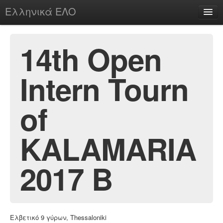
Ελληνικά ΕΛΟ
Περί
14th Open
Intern Tourn
chesstu.be @ discord
Login
of
KALAMARIA
2017 B
Ελβετικό 9 γύρων, Thessaloniki