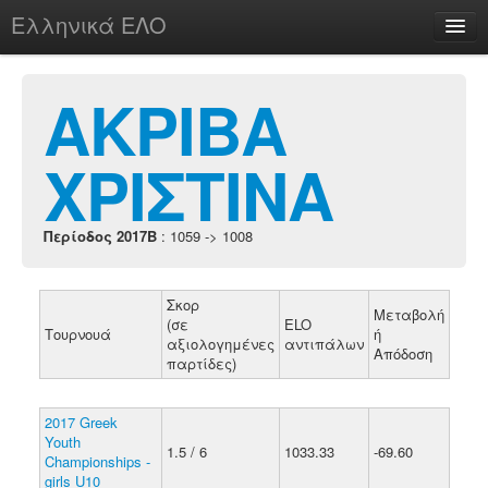
Ελληνικά ΕΛΟ
Περί
ΑΚΡΙΒΑ
ΧΡΙΣΤΙΝΑ
chesstu.be @ discord
Login
Περίοδος 2017B
: 1059 -> 1008
Σκορ
Μεταβολή
(σε
ELO
Τουρνουά
ή
αξιολογημένες
αντιπάλων
Απόδοση
παρτίδες)
2017 Greek
Youth
1.5 / 6
1033.33
-69.60
Championships -
girls U10