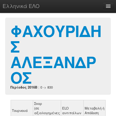
Ελληνικά ΕΛΟ
Περί
ΦΑΧΟΥΡΙΔΗ
Σ
chesstu.be @ discord
Login
ΑΛΕΞΑΝΔΡ
ΟΣ
Περίοδος 2016B
: 0 -> 830
Σκορ
(σε
ELO
Μεταβολή ή
Τουρνουά
αξιολογημένες
αντιπάλων
Απόδοση