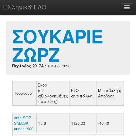
Ελληνικά ΕΛΟ
Περί
ΣΟΥΚΑΡΙΕ
ΖΩΡΖ
chesstu.be @ discord
Login
Περίοδος 2017A
: 1019 -> 1098
Σκορ
(σε
ELO
Μεταβολή ή
Τουρνουά
αξιολογημένες
αντιπάλων
Απόδοση
παρτίδες)
38th SOP -
SMAOK
1 / 6
1125.33
-46.40
under 1900