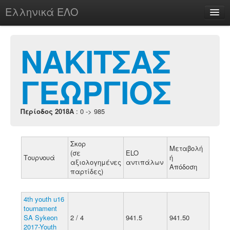
Ελληνικά ΕΛΟ
Περί
ΝΑΚΙΤΣΑΣ
ΓΕΩΡΓΙΟΣ
chesstu.be @ discord
Login
Περίοδος 2018A
: 0 -> 985
Σκορ
Μεταβολή
(σε
ELO
Τουρνουά
ή
αξιολογημένες
αντιπάλων
Απόδοση
παρτίδες)
4th youth u16
tournament
SA Sykeon
2 / 4
941.5
941.50
2017-Youth