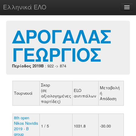
Ελληνικά ΕΛΟ
Περί
ΔΡΟΓΑΛΑΣ
ΓΕΩΡΓΙΟΣ
chesstu.be @ discord
Login
Περίοδος 2019B
: 922 -> 874
Σκορ
Μεταβολή
(σε
ELO
Τουρνουά
ή
αξιολογημένες
αντιπάλων
Απόδοση
παρτίδες)
8th open
Nikos Novidis
1 / 5
1031.8
-30.00
2019 - B
group