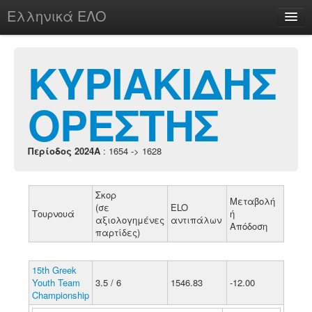
Ελληνικά ΕΛΟ
Περί
ΚΥΡΙΑΚΙΔΗΣ
ΟΡΕΣΤΗΣ
chesstu.be @ discord
Login
Περίοδος 2024A
: 1654 -> 1628
Σκορ
Μεταβολή
(σε
ELO
Τουρνουά
ή
αξιολογημένες
αντιπάλων
Απόδοση
παρτίδες)
15th Greek
Youth Team
3.5 / 6
1546.83
-12.00
Championship