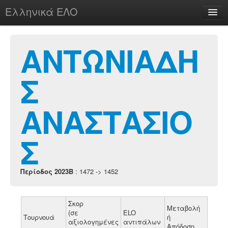
Ελληνικά ΕΛΟ
Περί
ΑΝΤΩΝΙΑΔΗ
Σ
chesstu.be @ discord
Login
ΑΝΑΣΤΑΣΙΟ
Σ
Περίοδος 2023B
: 1472 -> 1452
Σκορ
Μεταβολή
(σε
ELO
Τουρνουά
ή
αξιολογημένες
αντιπάλων
Απόδοση