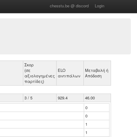
chesstu.be @ discord
Login
Σκορ
(σε
ELO
Μεταβολή ή
αξιολογημένες
αντιπάλων
Απόδοση
παρτίδες)
3 / 5
929.4
46.00
0
0
1
1