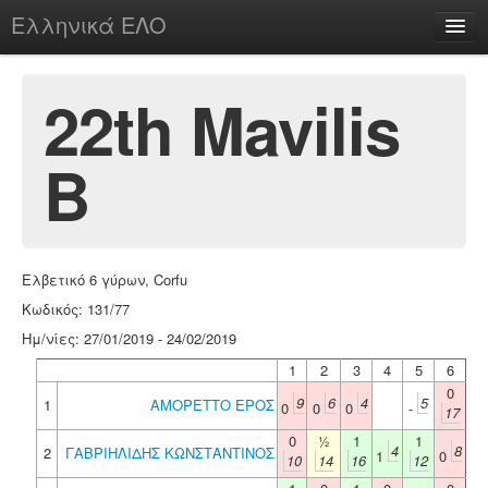
Ελληνικά ΕΛΟ
Περί
22th Mavilis
B
chesstu.be @ discord
Login
Ελβετικό 6 γύρων, Corfu
Κωδικός: 131/77
Ημ/νίες: 27/01/2019 - 24/02/2019
1
2
3
4
5
6
0
9
6
4
5
1
ΑΜΟΡΕΤΤΟ ΕΡΟΣ
0
0
0
-
17
0
½
1
1
4
8
2
ΓΑΒΡΙΗΛΙΔΗΣ ΚΩΝΣΤΑΝΤΙΝΟΣ
1
0
10
14
16
12