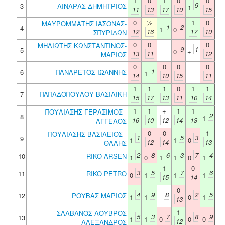
1
0
1
0
0
9
3
ΛΙΝΑΡΑΣ ΔΗΜΗΤΡΙΟΣ
1
11
13
17
10
15
0
½
1
0
ΜΑΥΡΟΜΜΑΤΗΣ ΙΑΣΟΝΑΣ-
1
2
4
1
0
12
16
17
10
ΣΠΥΡΙΔΩΝ
0
0
0
ΜΗΛΙΩΤΗΣ ΚΩΝΣΤΑΝΤΙΝΟΣ-
9
1
5
0
+
13
11
12
ΜΑΡΙΟΣ
0
0
0
0
1
6
ΠΑΝΑΡΕΤΟΣ ΙΩΑΝΝΗΣ
1
14
10
15
11
1
1
1
0
1
1
7
ΠΑΠΑΔΟΠΟΥΛΟΥ ΒΑΣΙΛΙΚΗ
15
17
13
11
10
14
1
1
+
1
1
ΠΟΥΛΙΑΣΗΣ ΓΕΡΑΣΙΜΟΣ -
2
8
1
16
10
12
14
13
ΑΓΓΕΛΟΣ
0
0
1
ΠΟΥΛΙΑΣΗΣ ΒΑΣΙΛΕΙΟΣ -
1
5
3
9
1
1
0
12
14
13
ΘΑΛΗΣ
2
8
6
3
7
4
10
RIKO ARSEN
1
0
1
1
0
1
1
0
3
5
7
6
11
RIKO PETRO
0
1
1
1
15
14
0
4
9
8
2
5
12
ΡΟΥΒΑΣ ΜΑΡΙΟΣ
1
1
-
0
1
13
1
ΣΑΛΒΑΝΟΣ ΛΟΥΒΡΟΣ
5
3
7
8
9
13
1
1
0
0
0
12
ΑΛΕΞΑΝΔΡΟΣ