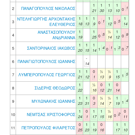
1
1
1
1
1
2
ΠΑΝΑΓΟΠΟΥΛΟΣ ΝΙΚΟΛΑΟΣ
0
21
30
13
10
1
1
1
1
1
ΝΤΕΛΗΓΙΩΡΓΗΣ ΑΡΧΟΝΤΑΚΗΣ
1
5
3
0
0
18
13
9
12
14
ΕΛΕΥΘΕΡΙΟΣ
1
1
½
1
ΑΝΑΣΤΑΣΟΠΟΥΛΟΥ
5
9
4
0
0
19
25
14
12
ΑΝΔΡΙΑΝΝΑ
1
1
1
4
1
3
7
5
ΣΑΝΤΟΡΙΝΑΙΟΣ ΙΑΚΩΒΟΣ
1
0
1
0
20
15
14
-
6
ΠΑΝΑΓΙΩΤΟΠΟΥΛΟΣ ΙΩΑΝΝΗΣ
14
1
1
0
½
½
1
5
7
ΛΥΜΠΕΡΟΠΟΥΛΟΣ ΓΕΩΡΓΙΟΣ
1
21
12
1
13
9
15
1
½
0
1
0
8
ΣΙΔΕΡΗΣ ΘΕΟΔΩΡΟΣ
22
16
12
21
14
1
1
0
½
½
1
4
9
ΜΥΛΩΝΑΚΗΣ ΙΩΑΝΝΗΣ
1
23
31
3
14
7
19
1
0
1
1
½
0
2
10
ΝΕΜΤΣΑΣ ΧΡΙΣΤΟΦΟΡΟΣ
0
24
1
17
15
16
11
0
1
1
0
1
1
11
ΠΕΤΡΟΠΟΥΛΟΣ ΦΙΛΑΡΕΤΟΣ
25
23
19
16
17
10