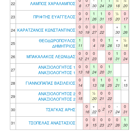
0
0
-
1
1
½
½
22
ΛΑΜΠΟΣ ΧΑΡΑΛΑΜΠΟΣ
8
17
30
24
29
18
20
0
0
1
1
0
½
0
23
ΠΡΙΦΤΗΣ ΕΥΑΓΓΕΛΟΣ
9
11
26
31
15
20
17
0
0
0
0
+
1
24
ΚΑΡΑΤΖΑΝΟΣ ΚΩΝΣΤΑΝΤΙΝΟΣ
10
19
27
22
30
26
1
0
0
1
+
½
ΘΕΟΔΩΡΟΠΟΥΛΟΣ
25
11
4
19
28
13
16
ΔΗΜΗΤΡΙΟΣ
0
0
0
0
1
0
26
ΜΠΑΚΑΛΑΚΟΣ ΛΕΩΝΙΔΑΣ
12
21
23
18
31
24
0
0
1
0
1
ΑΝΑΞΙΟΛΟΓΗΤΟΣ 1
27
13
18
24
20
31
ΑΝΑΞΙΟΛΟΓΗΤΟΣ 1
0
0
1
0
1
+
28
ΓΙΑΝΝΟΠΑΠΑΣ ΒΑΣΙΛΕΙΟΣ
14
13
18
25
21
15
0
½
0
0
ΑΝΑΞΙΟΛΟΓΗΤΟΣ 2
29
15
20
21
22
ΑΝΑΞΙΟΛΟΓΗΤΟΣ 2
0
+
0
-
0
2
30
ΤΣΑΓΚΑΣ ΑΡΗΣ
0
16
22
17
24
31
0
0
0
0
0
1
31
ΤΣΟΠΕΛΑΣ ΑΝΑΣΤΑΣΙΟΣ
9
15
23
27
26
30