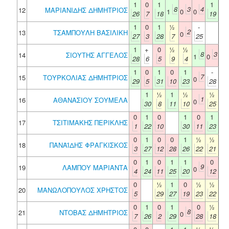
1
0
1
1
8
3
4
12
ΜΑΡΙΑΝΙΔΗΣ ΔΗΜΗΤΡΙΟΣ
1
0
0
26
7
18
19
1
0
1
½
-
2
13
ΤΣΑΜΠΟΥΛΗ ΒΑΣΙΛΙΚΗ
0
27
3
28
7
25
1
+
0
½
½
8
3
14
ΣΙΟΥΤΗΣ ΑΓΓΕΛΟΣ
1
0
28
6
5
9
4
1
0
1
0
1
-
7
15
ΤΟΥΡΚΟΛΙΑΣ ΔΗΜΗΤΡΙΟΣ
0
29
5
31
10
23
28
1
½
1
½
½
1
16
ΑΘΑΝΑΣΙΟΥ ΣΟΥΜΕΛΑ
0
30
8
11
10
25
0
1
0
1
0
1
17
ΤΣΙΤΙΜΑΚΗΣ ΠΕΡΙΚΛΗΣ
1
22
10
30
11
23
0
1
0
0
1
½
½
18
ΠΑΝΑΪΔΗΣ ΦΡΑΓΚΙΣΚΟΣ
3
27
12
28
26
22
21
0
1
0
1
1
0
9
19
ΛΑΜΠΟΥ ΜΑΡΙΑΝΤΑ
0
4
24
11
25
20
12
0
½
1
0
½
½
20
ΜΑΝΩΛΟΠΟΥΛΟΣ ΧΡΗΣΤΟΣ
5
29
27
19
23
22
0
1
0
1
0
½
8
21
ΝΤΟΒΑΣ ΔΗΜΗΤΡΙΟΣ
0
7
26
2
29
28
18