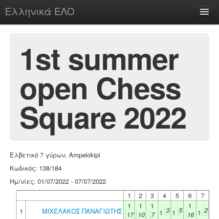
Ελληνικά ΕΛΟ
Περί
1st summer
open Chess
chesstu.be @ discord
Login
Square 2022
Ελβετικό 7 γύρων, Ampelokipi
Κωδικός: 138/184
Ημ/νίες: 01/07/2022 - 07/07/2022
1
2
3
4
5
6
7
1
1
1
1
3
5
2
1
ΜΙΧΕΛΑΚΟΣ ΠΑΝΑΓΙΩΤΗΣ
1
1
1
17
10
7
16