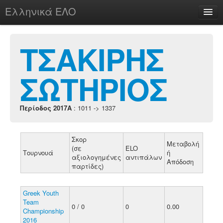
Ελληνικά ΕΛΟ
Περί
ΤΣΑΚΙΡΗΣ
ΣΩΤΗΡΙΟΣ
chesstu.be @ discord
Login
Περίοδος 2017A
: 1011 -> 1337
Σκορ
Μεταβολή
(σε
ELO
Τουρνουά
ή
αξιολογημένες
αντιπάλων
Απόδοση
παρτίδες)
Greek Youth
Team
0 / 0
0
0.00
Championship
2016