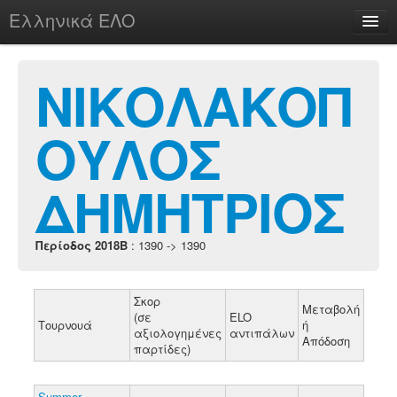
Ελληνικά ΕΛΟ
Περί
ΝΙΚΟΛΑΚΟΠ
ΟΥΛΟΣ
chesstu.be @ discord
Login
ΔΗΜΗΤΡΙΟΣ
Περίοδος 2018B
: 1390 -> 1390
Σκορ
Μεταβολή
(σε
ELO
Τουρνουά
ή
αξιολογημένες
αντιπάλων
Απόδοση
παρτίδες)
Summer