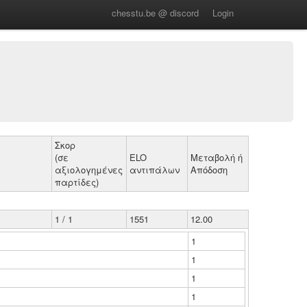
chesstu.be @ discord
Login
Σκορ
(σε
ELO
Μεταβολή ή
αξιολογημένες
αντιπάλων
Απόδοση
παρτίδες)
1 / 1
1551
12.00
1
1
1
1