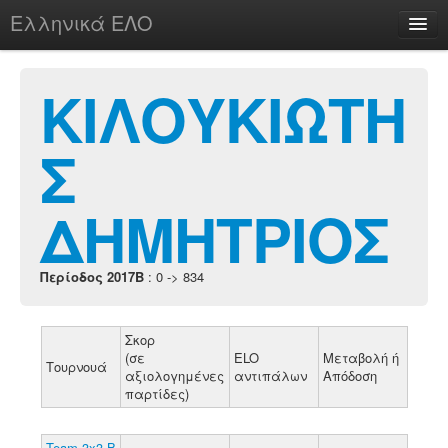
Ελληνικά ΕΛΟ
Περί
ΚΙΛΟΥΚΙΩΤΗ
Σ
chesstu.be @ discord
Login
ΔΗΜΗΤΡΙΟΣ
Περίοδος 2017B
: 0 -> 834
Σκορ
(σε
ELO
Μεταβολή ή
Τουρνουά
αξιολογημένες
αντιπάλων
Απόδοση
παρτίδες)
Team 3x3 B