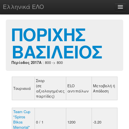
Ελληνικά ΕΛΟ
Περί
ΠΟΡΙΧΗΣ
ΒΑΣΙΛΕΙΟΣ
chesstu.be @ discord
Login
Περίοδος 2017A
: 800 -> 800
Σκορ
(σε
ELO
Μεταβολή ή
Τουρνουά
αξιολογημένες
αντιπάλων
Απόδοση
παρτίδες)
Team Cup
"Spiros
Bikos
0 / 1
1200
-3.20
Memorial"