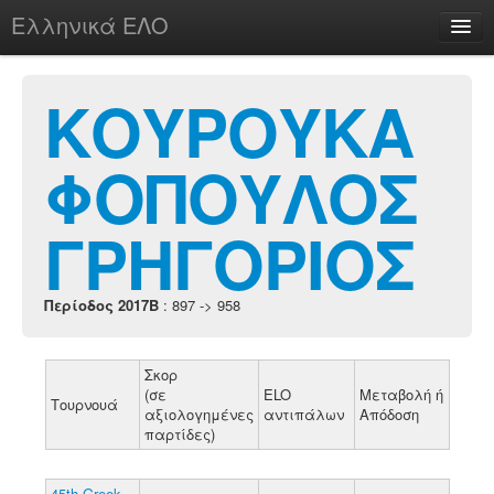
Ελληνικά ΕΛΟ
Περί
ΚΟΥΡΟΥΚΑ
ΦΟΠΟΥΛΟΣ
chesstu.be @ discord
Login
ΓΡΗΓΟΡΙΟΣ
Περίοδος 2017B
: 897 -> 958
Σκορ
(σε
ELO
Μεταβολή ή
Τουρνουά
αξιολογημένες
αντιπάλων
Απόδοση
παρτίδες)
45th Greek