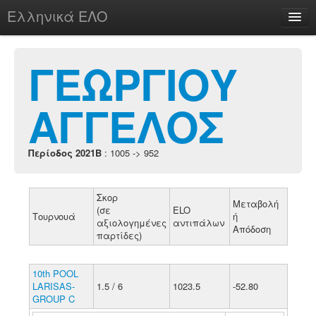
Ελληνικά ΕΛΟ
Περί
ΓΕΩΡΓΙΟΥ
ΑΓΓΕΛΟΣ
chesstu.be @ discord
Login
Περίοδος 2021B
: 1005 -> 952
Σκορ
Μεταβολή
(σε
ELO
Τουρνουά
ή
αξιολογημένες
αντιπάλων
Απόδοση
παρτίδες)
10th POOL
LARISAS-
1.5 / 6
1023.5
-52.80
GROUP C