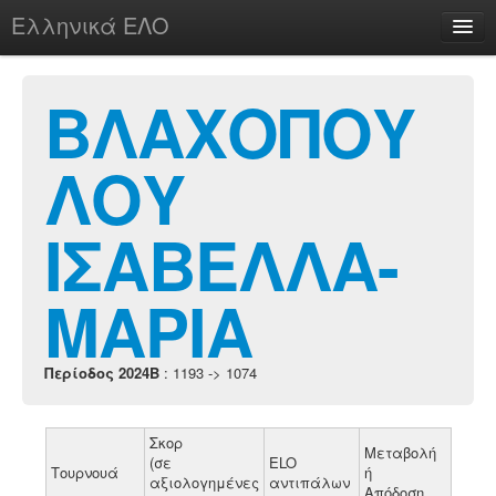
Ελληνικά ΕΛΟ
Περί
ΒΛΑΧΟΠΟΥ
ΛΟΥ
chesstu.be @ discord
Login
ΙΣΑΒΕΛΛΑ-
ΜΑΡΙΑ
Περίοδος 2024B
: 1193 -> 1074
Σκορ
Μεταβολή
(σε
ELO
Τουρνουά
ή
αξιολογημένες
αντιπάλων
Απόδοση