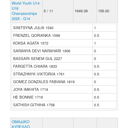
World Youth U14-
U18
5 / 11
1649.36
156.00
Championships
2025 - G14
SINITSYNA JULIA 1540
1
FRENZEL QORIANKA 1599
0.5
KOKSA AGATA 1572
1
SARANYA DEVI NARAHARI 1906
0
BASSARI SENEM GUL 2227
0
FARGETTA CHIARA 1833
0.5
STRAZHNYK VIKTORIIA 1761
0.5
GOMEZ GONZALES FABIANA 1819
0
JOYA IMKHITA 1719
0.5
HE BONNIE 1719
0.5
SATHISH GITHIHA 1758
0.5
ΟΜΑΔΙΚΟ
ΚΥΠΕΛΛΟ