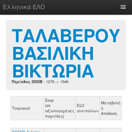
Ελληνικά ΕΛΟ
Περί
ΤΑΛΑΒΕΡΟΥ
ΒΑΣΙΛΙΚΗ
chesstu.be @ discord
Login
ΒΙΚΤΩΡΙΑ
Περίοδος 2025B
: 1279 -> 1546
Σκορ
Μεταβολή
(σε
ELO
Τουρνουά
ή
αξιολογημένες
αντιπάλων
Απόδοση
παρτίδες)
ESSNA Autumn