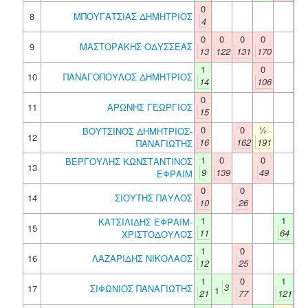
0
8
ΜΠΟΥΓΑΤΣΙΑΣ ΔΗΜΗΤΡΙΟΣ
4
0
0
0
0
9
ΜΑΣΤΟΡΑΚΗΣ ΟΔΥΣΣΕΑΣ
13
122
131
170
1
0
10
ΠΑΝΑΓΟΠΟΥΛΟΣ ΔΗΜΗΤΡΙΟΣ
14
106
0
11
ΑΡΩΝΗΣ ΓΕΩΡΓΙΟΣ
15
0
0
½
ΒΟΥΤΣΙΝΟΣ ΔΗΜΗΤΡΙΟΣ-
12
16
162
191
ΠΑΝΑΓΙΩΤΗΣ
1
0
0
ΒΕΡΓΟΥΛΗΣ ΚΩΝΣΤΑΝΤΙΝΟΣ
13
9
139
49
ΕΦΡΑΙΜ
0
0
14
ΣΙΟΥΤΗΣ ΠΑΥΛΟΣ
10
26
1
1
ΚΑΤΣΙΛΙΔΗΣ ΕΦΡΑΙΜ-
15
11
64
ΧΡΙΣΤΟΔΟΥΛΟΣ
1
0
16
ΛΑΖΑΡΙΔΗΣ ΝΙΚΟΛΑΟΣ
12
25
1
0
1
3
17
ΣΙΦΩΝΙΟΣ ΠΑΝΑΓΙΩΤΗΣ
1
21
77
121