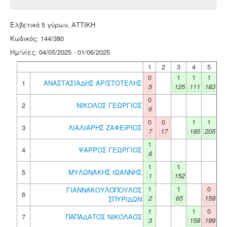
Ελβετικό 5 γύρων, ΑΤΤΙΚΗ
Κωδικός: 144/380
Ημ/νίες: 04/05/2025 - 01/06/2025
1
2
3
4
5
0
1
1
1
1
ΑΝΑΣΤΑΣΙΑΔΗΣ ΑΡΙΣΤΟΤΕΛΗΣ
5
125
111
183
0
2
ΝΙΚΟΛΟΣ ΓΕΩΡΓΙΟΣ
6
0
0
1
1
3
ΛΙΑΛΙΑΡΗΣ ΖΑΦΕΙΡΙΟΣ
7
17
185
205
1
4
ΨΑΡΡΟΣ ΓΕΩΡΓΙΟΣ
8
1
1
5
ΜΥΛΩΝΑΚΗΣ ΙΩΑΝΝΗΣ
1
152
1
1
0
ΓΙΑΝΝΑΚΟΥΛΟΠΟΥΛΟΣ
6
2
65
159
ΣΠΥΡΙΔΩΝ
1
1
0
7
ΠΑΠΑΔΑΤΟΣ ΝΙΚΟΛΑΟΣ
3
158
199