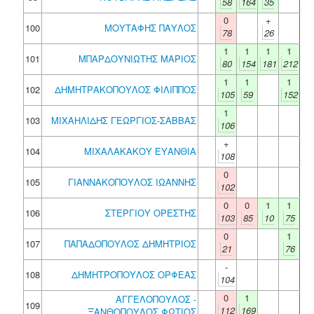
58
164
35
0
+
100
ΜΟΥΤΑΦΗΣ ΠΑΥΛΟΣ
78
26
1
1
1
1
101
ΜΠΑΡΔΟΥΝΙΩΤΗΣ ΜΑΡΙΟΣ
80
154
181
212
1
1
1
102
ΔΗΜΗΤΡΑΚΟΠΟΥΛΟΣ ΦΙΛΙΠΠΟΣ
105
59
152
1
103
ΜΙΧΑΗΛΙΔΗΣ ΓΕΩΡΓΙΟΣ-ΣΑΒΒΑΣ
106
+
104
ΜΙΧΑΛΑΚΑΚΟΥ ΕΥΑΝΘΙΑ
108
0
105
ΓΙΑΝΝΑΚΟΠΟΥΛΟΣ ΙΩΑΝΝΗΣ
102
0
0
1
1
106
ΣΤΕΡΓΙΟΥ ΟΡΕΣΤΗΣ
103
85
10
75
0
1
107
ΠΑΠΑΔΟΠΟΥΛΟΣ ΔΗΜΗΤΡΙΟΣ
21
76
-
108
ΔΗΜΗΤΡΟΠΟΥΛΟΣ ΟΡΦΕΑΣ
104
0
1
ΑΓΓΕΛΟΠΟΥΛΟΣ -
109
112
169
ΞΑΝΘΟΠΟΥΛΟΣ ΦΩΤΙΟΣ