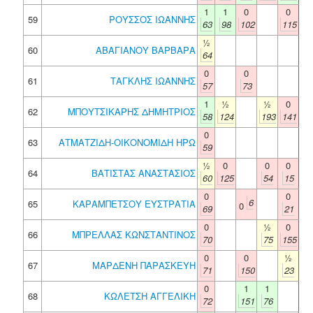
1
1
0
0
59
ΡΟΥΣΣΟΣ ΙΩΑΝΝΗΣ
63
98
102
115
½
60
ΑΒΑΓΙΑΝΟΥ ΒΑΡΒΑΡΑ
64
0
0
61
ΤΑΓΚΛΗΣ ΙΩΑΝΝΗΣ
57
73
1
½
½
0
62
ΜΠΟΥΤΣΙΚΑΡΗΣ ΔΗΜΗΤΡΙΟΣ
58
124
193
141
0
63
ΑΤΜΑΤΖΙΔΗ-ΟΙΚΟΝΟΜΙΔΗ ΗΡΩ
59
½
0
0
0
64
ΒΑΤΙΣΤΑΣ ΑΝΑΣΤΑΣΙΟΣ
60
125
54
15
0
0
6
65
ΚΑΡΑΜΠΕΤΣΟΥ ΕΥΣΤΡΑΤΙΑ
0
69
21
0
½
0
66
ΜΠΡΕΛΛΑΣ ΚΩΝΣΤΑΝΤΙΝΟΣ
70
75
155
0
0
½
67
ΜΑΡΔΕΝΗ ΠΑΡΑΣΚΕΥΗ
71
150
23
0
1
1
68
ΚΩΛΕΤΣΗ ΑΓΓΕΛΙΚΗ
72
151
76