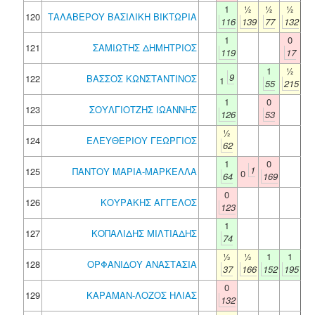
1
½
½
½
120
ΤΑΛΑΒΕΡΟΥ ΒΑΣΙΛΙΚΗ ΒΙΚΤΩΡΙΑ
116
139
77
132
1
0
121
ΣΑΜΙΩΤΗΣ ΔΗΜΗΤΡΙΟΣ
119
17
1
½
9
122
ΒΑΣΣΟΣ ΚΩΝΣΤΑΝΤΙΝΟΣ
1
55
215
1
0
123
ΣΟΥΛΓΙΟΤΖΗΣ ΙΩΑΝΝΗΣ
126
53
½
124
ΕΛΕΥΘΕΡΙΟΥ ΓΕΩΡΓΙΟΣ
62
1
0
1
125
ΠΑΝΤΟΥ ΜΑΡΙΑ-ΜΑΡΚΕΛΛΑ
0
64
169
0
126
ΚΟΥΡΑΚΗΣ ΑΓΓΕΛΟΣ
123
1
127
ΚΟΠΑΛΙΔΗΣ ΜΙΛΤΙΑΔΗΣ
74
½
½
1
1
128
ΟΡΦΑΝΙΔΟΥ ΑΝΑΣΤΑΣΙΑ
37
166
152
195
0
129
ΚΑΡΑΜΑΝ-ΛΟΖΟΣ ΗΛΙΑΣ
132