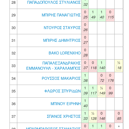
28
ΠΑΠΑΔΟΠΟΥΛΟΣ ΣΤΥΛΙΑΝΟΣ
32
0
1
1
0
29
ΜΠΙΡΗΣ ΠΑΝΑΓΙΩΤΗΣ
25
49
40
115
0
30
ΝΤΟΥΡΟΣ ΣΤΑΥΡΟΣ
26
0
31
ΜΠΙΡΗΣ ΔΗΜΗΤΡΙΟΣ
27
0
32
BAKO LORENXHO
28
0
0
1
½
ΠΑΠΑΛΕΞΑΝΔΡΑΚΗΣ
33
37
118
140
18
ΕΜΜΑΝΟΥΗΛ - ΧΑΡΑΛΑΜΠΟΣ
1
0
0
34
ΡΟΥΣΣΟΣ ΜΑΚΑΡΙΟΣ
38
72
176
1
1
½
0
35
ΦΛΩΡΟΣ ΣΠΥΡΙΔΩΝ
39
117
149
99
1
36
ΜΠΙΝΟΥ ΕΙΡΗΝΗ
40
1
½
0
0
37
ΣΠΑΝΟΣ ΧΡΗΣΤΟΣ
33
128
146
85
0
1
1
0
+
38
ΜΠΑΡΜΠΑΡΟΣΟΣ ΣΤΑΜΑΤΙΟΣ