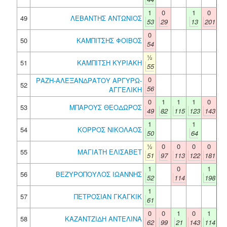
1
0
1
0
49
ΛΕΒΑΝΤΗΣ ΑΝΤΩΝΙΟΣ
53
29
13
201
0
50
ΚΑΜΠΙΤΣΗΣ ΦΟΙΒΟΣ
54
½
51
ΚΑΜΠΙΤΣΗ ΚΥΡΙΑΚΗ
55
0
ΡΑΖΗ-ΑΛΕΞΑΝΔΡΑΤΟΥ ΑΡΓΥΡΩ-
52
56
ΑΓΓΕΛΙΚΗ
0
1
1
1
0
53
ΜΠΑΡΟΥΣ ΘΕΟΔΩΡΟΣ
49
82
115
123
143
1
1
54
ΚΟΡΡΟΣ ΝΙΚΟΛΑΟΣ
50
64
½
0
0
0
0
55
ΜΑΓΙΑΤΗ ΕΛΙΣΑΒΕΤ
51
97
113
122
181
1
0
1
56
ΒΕΖΥΡΟΠΟΥΛΟΣ ΙΩΑΝΝΗΣ
52
114
198
1
57
ΠΕΤΡΟΣΙΑΝ ΓΚΑΓΚΙΚ
61
0
0
1
0
1
58
ΚΑΖΑΝΤΖΙΔΗ ΑΝΤΕΛΙΝΑ
62
99
21
143
114