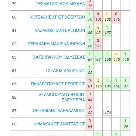
0
79
ΠΕΣΜΑΤΖΟΓΛΟΥ ΜΙΧΑΗΛ
75
1
0
½
0
80
ΚΟΤΣΑΛΗΣ ΧΡΙΣΤΟ-ΣΕΡΤΖΙΟ
76
101
132
175
1
½
1
81
ΚΑΖΑΚΟΣ ΠΑΝΤΕΛΕΗΜΩΝ
85
95
157
1
0
82
ΠΕΡΑΚΑΚΗ ΜΑΚΡΙΝΑ ΕΙΡΗΝΗ
86
53
1
1
1
½
1
83
ΧΑΤΖΗΠΑΥΛΟΥ ΟΔΥΣΣΕΑΣ
87
96
158
173
179
1
84
ΤΣΕΛΙΟΣ ΒΑΣΙΛΕΙΟΣ
88
0
½
1
1
1
85
ΠΑΝΑΓΟΠΟΥΛΟΣ ΓΕΩΡΓΙΟΣ
81
115
106
162
37
0
ΣΤΑΜΟΠΟΥΛΟΥ ΦΟΙΒΗ-
86
82
ΕΛΕΥΘΕΡΙΑ
0
-
87
ΟΡΦΑΝΙΔΗΣ ΧΑΡΑΛΑΜΠΟΣ
83
170
0
1
88
ΔΗΜΑΚΑΚΟΣ ΑΝΑΣΤΑΣΙΟΣ
84
39
1
1