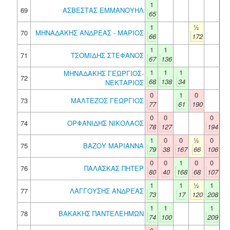
1
69
ΑΣΒΕΣΤΑΣ ΕΜΜΑΝΟΥΗΛ
65
1
½
70
ΜΗΝΑΔΑΚΗΣ ΑΝΔΡΕΑΣ - ΜΑΡΙΟΣ
66
172
1
1
71
ΤΣΟΜΙΔΗΣ ΣΤΕΦΑΝΟΣ
67
136
1
1
1
ΜΗΝΑΔΑΚΗΣ ΓΕΩΡΓΙΟΣ-
72
68
138
34
ΝΕΚΤΑΡΙΟΣ
0
1
0
73
ΜΑΛΤΕΖΟΣ ΓΕΩΡΓΙΟΣ
77
61
190
0
0
0
74
ΟΡΦΑΝΙΔΗΣ ΝΙΚΟΛΑΟΣ
78
127
194
1
0
0
½
0
75
ΒΑΖΟΥ ΜΑΡΙΑΝΝΑ
79
38
167
66
106
0
0
1
0
0
76
ΠΑΛΑΣΚΑΣ ΠΗΤΕΡ
80
40
168
68
107
1
1
½
1
77
ΛΑΓΓΟΥΣΗΣ ΑΝΔΡΕΑΣ
73
17
120
208
1
1
1
78
ΒΑΚΑΚΗΣ ΠΑΝΤΕΛΕΗΜΩΝ
74
100
209