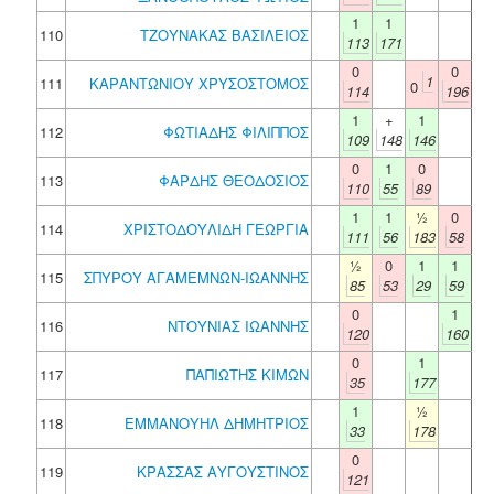
1
1
110
ΤΖΟΥΝΑΚΑΣ ΒΑΣΙΛΕΙΟΣ
113
171
0
0
1
111
ΚΑΡΑΝΤΩΝΙΟΥ ΧΡΥΣΟΣΤΟΜΟΣ
0
114
196
1
+
1
112
ΦΩΤΙΑΔΗΣ ΦΙΛΙΠΠΟΣ
109
148
146
0
1
0
113
ΦΑΡΔΗΣ ΘΕΟΔΟΣΙΟΣ
110
55
89
1
1
½
0
114
ΧΡΙΣΤΟΔΟΥΛΙΔΗ ΓΕΩΡΓΙΑ
111
56
183
58
½
0
1
1
115
ΣΠΥΡΟΥ ΑΓΑΜΕΜΝΩΝ-ΙΩΑΝΝΗΣ
85
53
29
59
0
1
116
ΝΤΟΥΝΙΑΣ ΙΩΑΝΝΗΣ
120
160
0
1
117
ΠΑΠΙΩΤΗΣ ΚΙΜΩΝ
35
177
1
½
118
ΕΜΜΑΝΟΥΗΛ ΔΗΜΗΤΡΙΟΣ
33
178
0
119
ΚΡΑΣΣΑΣ ΑΥΓΟΥΣΤΙΝΟΣ
121