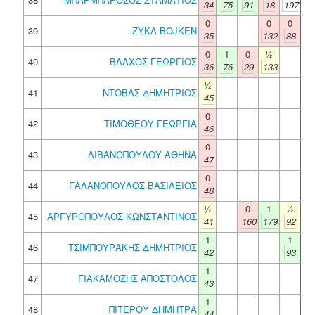
34
75
91
18
197
0
0
0
39
ZYKA BOJKEN
35
132
88
0
1
0
½
40
ΒΛΑΧΟΣ ΓΕΩΡΓΙΟΣ
36
76
29
133
½
41
ΝΤΟΒΑΣ ΔΗΜΗΤΡΙΟΣ
45
0
42
ΤΙΜΟΘΕΟΥ ΓΕΩΡΓΙΑ
46
0
43
ΛΙΒΑΝΟΠΟΥΛΟΥ ΑΘΗΝΑ
47
0
44
ΓΑΛΑΝΟΠΟΥΛΟΣ ΒΑΣΙΛΕΙΟΣ
48
½
0
1
½
45
ΑΡΓΥΡΟΠΟΥΛΟΣ ΚΩΝΣΤΑΝΤΙΝΟΣ
41
160
179
92
1
1
46
ΤΣΙΜΠΟΥΡΑΚΗΣ ΔΗΜΗΤΡΙΟΣ
42
93
1
47
ΓΙΑΚΑΜΟΖΗΣ ΑΠΟΣΤΟΛΟΣ
43
1
48
ΠΙΤΕΡΟΥ ΔΗΜΗΤΡΑ
44