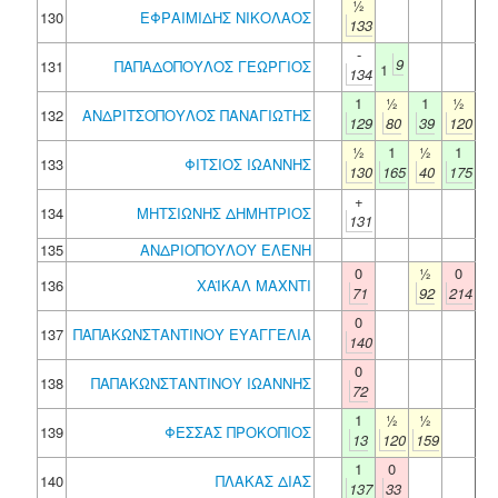
½
130
ΕΦΡΑΙΜΙΔΗΣ ΝΙΚΟΛΑΟΣ
133
-
9
131
ΠΑΠΑΔΟΠΟΥΛΟΣ ΓΕΩΡΓΙΟΣ
1
134
1
½
1
½
132
ΑΝΔΡΙΤΣΟΠΟΥΛΟΣ ΠΑΝΑΓΙΩΤΗΣ
129
80
39
120
½
1
½
1
133
ΦΙΤΣΙΟΣ ΙΩΑΝΝΗΣ
130
165
40
175
+
134
ΜΗΤΣΙΩΝΗΣ ΔΗΜΗΤΡΙΟΣ
131
135
ΑΝΔΡΙΟΠΟΥΛΟΥ ΕΛΕΝΗ
0
½
0
136
ΧΑΪΚΑΛ ΜΑΧΝΤΙ
71
92
214
0
137
ΠΑΠΑΚΩΝΣΤΑΝΤΙΝΟΥ ΕΥΑΓΓΕΛΙΑ
140
0
138
ΠΑΠΑΚΩΝΣΤΑΝΤΙΝΟΥ ΙΩΑΝΝΗΣ
72
1
½
½
139
ΦΕΣΣΑΣ ΠΡΟΚΟΠΙΟΣ
13
120
159
1
0
140
ΠΛΑΚΑΣ ΔΙΑΣ
137
33