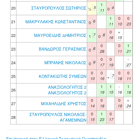
1
5
4
20
ΣΤΑΥΡΟΠΟΥΛΟΣ ΣΩΤΗΡΙΟΣ
½
0
11
1
0
0
6
21
ΜΑΚΡΥΛΑΚΗΣ ΚΩΝΣΤΑΝΤΙΝΟΣ
0
11
10
23
0
+
7
8
22
ΜΑΥΡΟΕΙΔΗΣ ΔΗΜΗΤΡΙΟΣ
1
0
16
15
0
0
1
8
23
ΒΑΝΔΩΡΟΣ ΓΕΡΑΣΙΜΟΣ
0
28
11
21
0
0
-
9
24
ΜΠΡΑΝΗΣ ΝΙΚΟΛΑΟΣ
0
17
19
27
0
0
0
0
7
25
ΚΟΝΤΑΚΙΩΤΗΣ ΣΥΜΕΩΝ
+
10
16
18
11
1
1
-
1
ΑΝΑΞΙΟΛΟΓΗΤΟΣ 2
26
19
15
16
18
ΑΝΑΞΙΟΛΟΓΗΤΟΣ 2
0
0
0
+
27
ΜΙΧΑΗΛΙΔΗΣ ΧΡΗΣΤΟΣ
14
18
19
24
0
1
0
ΣΤΑΥΡΟΠΟΥΛΟΣ ΝΙΚΟΛΑΟΣ-
28
15
23
17
ΑΓΑΜΕΜΝΩΝ
Επιστροφή στην Ελληνική Σκακιστική Ομοσπονδία