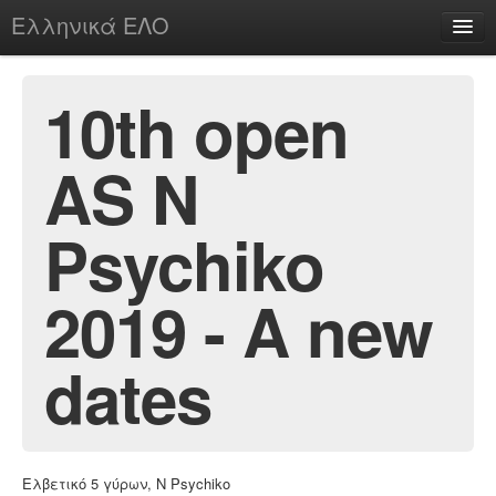
Ελληνικά ΕΛΟ
Περί
10th open
AS N
chesstu.be @ discord
Login
Psychiko
2019 - A new
dates
Ελβετικό 5 γύρων, N Psychiko