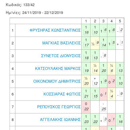
Κωδικός: 133/42
Ημ/νίες: 24/11/2019 - 22/12/2019
1
2
3
4
5
1
1
6
8
2
1
ΦΡΥΣΗΡΑΣ ΚΩΝΣΤΑΝΤΙΝΟΣ
1
1
-
16
10
1
1
9
5
1
2
ΜΑΓΚΙΑΣ ΒΑΣΙΛΕΙΟΣ
½
1
+
17
14
1
1
8
3
ΣΥΝΕΤΟΣ ΔΙΟΝΥΣΙΟΣ
-
18
13
1
½
1
½
1
4
ΚΑΤΣΟΥΛΑΚΗΣ ΜΑΡΚΟΣ
19
14
20
6
13
½
+
1
9
2
5
ΟΙΚΟΝΟΜΟΥ ΔΗΜΗΤΡΙΟΣ
1
0
20
12
10
1
1
½
1
9
6
ΚΟΣΣΙΑΡΑΣ ΦΩΤΙΟΣ
0
-
21
15
4
0
-
7
ΡΕΠΟΥΣΚΟΣ ΓΕΩΡΓΙΟΣ
22
25
1
1
1
3
1
8
ΑΓΓΕΛΑΚΗΣ ΙΩΑΝΝΗΣ
+
0
23
22
16
1
1