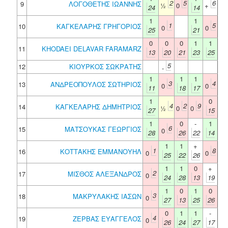
2
5
6
9
ΛΟΓΟΘΕΤΗΣ ΙΩΑΝΝΗΣ
½
0
+
24
14
1
1
1
5
10
ΚΑΓΚΕΛΑΡΗΣ ΓΡΗΓΟΡΙΟΣ
0
0
25
21
0
0
0
1
1
11
KHODAEI DELAVAR FARAMARZ
13
20
21
23
25
5
12
ΚΙΟΥΡΚΟΣ ΣΩΚΡΑΤΗΣ
-
1
1
1
3
4
13
ΑΝΔΡΕΟΠΟΥΛΟΣ ΣΩΤΗΡΙΟΣ
0
0
11
18
17
1
0
4
2
9
14
ΚΑΓΚΕΛΑΡΗΣ ΔΗΜΗΤΡΙΟΣ
½
0
0
27
15
1
0
-
1
6
15
ΜΑΤΣΟΥΚΑΣ ΓΕΩΡΓΙΟΣ
0
28
26
22
14
1
1
+
1
8
16
ΚΟΤΤΑΚΗΣ ΕΜΜΑΝΟΥΗΛ
0
0
25
22
26
1
1
0
+
2
17
ΜΙΣΘΟΣ ΑΛΕΞΑΝΔΡΟΣ
0
24
28
13
19
1
0
1
0
3
18
ΜΑΚΡΥΛΑΚΗΣ ΙΑΣΩΝ
0
27
13
25
26
0
1
1
-
4
19
ΖΕΡΒΑΣ ΕΥΑΓΓΕΛΟΣ
0
26
24
27
17