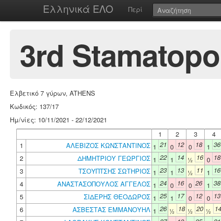
Ελληνικά ΕΛΟ
Περί
3rd Stamatopo
Ελβετικό 7 γύρων, ATHENS
Κωδικός: 137/17
Ημ/νίες: 10/11/2021 - 22/12/2021
1
2
3
4
21
12
18
36
1
ΑΛΕΒΙΖΟΣ ΚΩΝΣΤΑΝΤΙΝΟΣ
1
0
0
1
22
14
16
18
2
ΔΗΜΗΤΡΙΟΥ ΓΕΩΡΓΙΟΣ
1
1
½
0
23
13
11
16
3
ΤΣΟΥΠΤΣΗΣ ΣΩΤΗΡΙΟΣ
1
1
½
1
24
16
26
38
4
ΑΝΑΣΤΑΣΟΠΟΥΛΟΣ ΑΓΓΕΛΟΣ
1
0
0
1
25
17
12
13
5
ΣΙΔΕΡΗΣ ΘΕΟΔΩΡΟΣ
1
1
0
0
26
18
20
1
6
ΑΣΒΕΣΤΑΣ ΕΜΜΑΝΟΥΗΛ
1
½
½
½