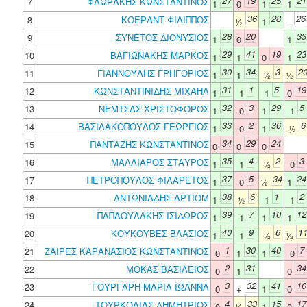
27
19
25
21
7
ΦΛΩΡΑΚΗΣ ΚΩΝΣΤΑΝΤΙΝΟΣ
1
0
1
1
36
28
26
8
ΚΟΕΡΑΝΤ ΦΙΛΙΠΠΟΣ
½
1
-
28
20
33
9
ΣΥΝΕΤΟΣ ΔΙΟΝΥΣΙΟΣ
1
0
1
29
41
19
23
10
ΒΑΓΙΩΝΑΚΗΣ ΜΑΡΚΟΣ
1
1
0
1
30
34
3
2
11
ΓΙΑΝΝΟΥΛΗΣ ΓΡΗΓΟΡΙΟΣ
1
1
½
½
31
1
5
19
12
ΚΩΝΣΤΑΝΤΙΝΙΔΗΣ ΜΙΧΑΗΛ
1
1
1
0
32
3
29
5
13
ΝΕΜΤΣΑΣ ΧΡΙΣΤΟΦΟΡΟΣ
1
0
1
1
33
2
36
6
14
ΒΑΣΙΛΑΚΟΠΟΥΛΟΣ ΓΕΩΡΓΙΟΣ
1
0
1
½
34
29
24
15
ΠΑΝΤΑΖΗΣ ΚΩΝΣΤΑΝΤΙΝΟΣ
0
0
0
35
4
2
3
16
ΜΑΛΛΙΑΡΟΣ ΣΤΑΥΡΟΣ
1
1
½
0
37
5
34
24
17
ΠΕΤΡΟΠΟΥΛΟΣ ΦΙΛΑΡΕΤΟΣ
1
0
½
1
38
6
1
2
18
ΑΝΤΩΝΙΑΔΗΣ ΑΡΤΙΟΜ
1
½
1
1
39
7
10
12
19
ΠΑΠΑΟΥΛΑΚΗΣ ΙΣΙΔΩΡΟΣ
1
1
1
1
40
9
6
1
20
ΚΟΥΚΟΥΒΕΣ ΒΛΑΣΙΟΣ
1
1
½
½
1
30
40
7
21
ΖΑΪΡΕΣ ΚΑΡΑΝΑΣΙΟΣ ΚΩΝΣΤΑΝΤΙΝΟΣ
0
1
1
0
2
31
34
22
ΜΟΚΑΣ ΒΑΣΙΛΕΙΟΣ
0
1
0
3
32
41
10
23
ΓΟΥΡΓΑΡΗ ΜΑΡΙΑ ΙΩΑΝΝΑ
0
+
1
0
4
33
15
17
24
ΤΟΥΡΚΟΛΙΑΣ ΔΗΜΗΤΡΙΟΣ
0
½
1
0