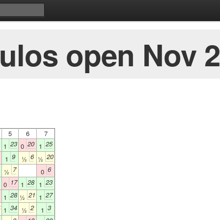
ulos open Nov 
5
6
7
23
20
25
1
0
1
9
6
20
1
½
½
7
6
½
0
17
28
23
0
1
1
28
21
27
1
½
1
4
34
2
3
1
½
1