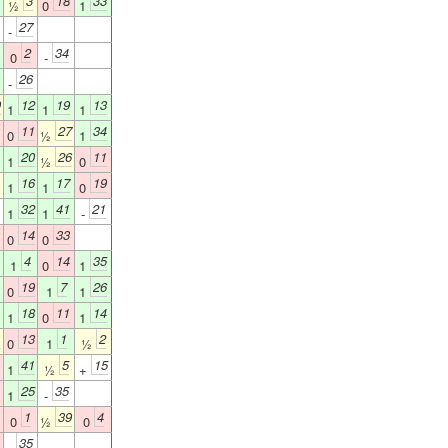
3
18
33
½
0
1
27
-
2
34
0
-
26
-
0
12
19
13
1
1
1
11
27
34
0
½
1
20
26
11
1
½
0
16
17
19
1
1
0
32
41
21
1
1
-
14
33
0
0
4
14
35
1
0
1
19
7
26
0
1
1
18
11
14
1
0
1
1
13
1
2
0
1
½
41
5
15
1
½
+
25
35
1
-
1
39
4
0
½
0
35
-