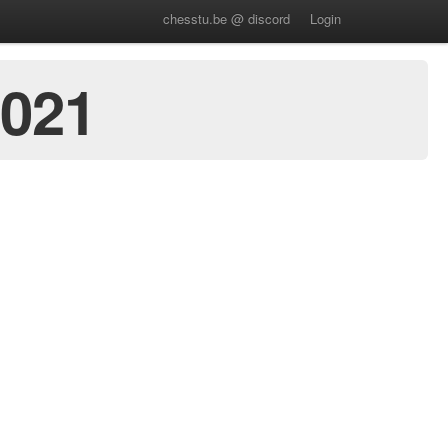
chesstu.be @ discord
Login
2021