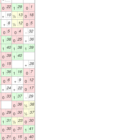
22
29
1
0
1
0
10
13
18
+
½
0
8
12
5
+
½
0
5
4
32
0
0
-
38
25
36
1
0
+
40
38
39
1
1
1
39
40
0
1
15
28
0
+
36
16
7
1
1
0
6
9
12
0
+
0
24
22
17
+
+
0
33
37
29
0
1
-
36
38
0
½
29
30
37
0
0
½
31
23
30
1
½
0
30
31
41
0
0
1
21
15
40
0
0
0