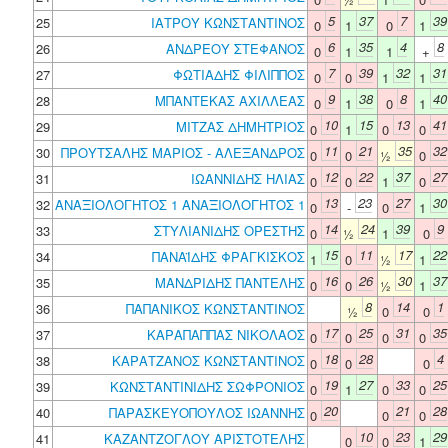
5
37
7
39
25
ΙΑΤΡΟΥ ΚΩΝΣΤΑΝΤΙΝΟΣ
0
1
0
1
6
35
4
8
26
ΑΝΔΡΕΟΥ ΣΤΕΦΑΝΟΣ
0
1
1
+
7
39
32
31
27
ΦΩΤΙΑΔΗΣ ΦΙΛΙΠΠΟΣ
0
0
1
1
9
38
8
40
28
ΜΠΑΝΤΕΚΑΣ ΑΧΙΛΛΕΑΣ
0
1
0
1
10
15
13
41
29
ΜΙΤΖΑΣ ΔΗΜΗΤΡΙΟΣ
0
1
0
0
11
21
35
32
30
ΠΡΟΥΤΣΑΛΗΣ ΜΑΡΙΟΣ - ΑΛΕΞΑΝΔΡΟΣ
0
0
½
0
12
22
37
27
31
ΙΩΑΝΝΙΔΗΣ ΗΛΙΑΣ
0
0
1
0
13
23
27
30
32
ΑΝΑΞΙΟΛΟΓΗΤΟΣ 1 ΑΝΑΞΙΟΛΟΓΗΤΟΣ 1
0
-
0
1
14
24
39
9
33
ΣΤΥΛΙΑΝΙΔΗΣ ΟΡΕΣΤΗΣ
0
½
1
0
15
11
17
22
34
ΠΑΝΑΪΔΗΣ ΦΡΑΓΚΙΣΚΟΣ
1
0
½
1
16
26
30
37
35
ΜΑΝΔΡΙΔΗΣ ΠΑΝΤΕΛΗΣ
0
0
½
1
8
14
1
36
ΠΑΠΑΝΙΚΟΣ ΚΩΝΣΤΑΝΤΙΝΟΣ
½
0
0
17
25
31
35
37
ΚΑΡΑΠΑΠΠΑΣ ΝΙΚΟΛΑΟΣ
0
0
0
0
18
28
4
38
ΚΑΡΑΤΖΑΝΟΣ ΚΩΝΣΤΑΝΤΙΝΟΣ
0
0
0
19
27
33
25
39
ΚΩΝΣΤΑΝΤΙΝΙΔΗΣ ΣΩΦΡΟΝΙΟΣ
0
1
0
0
20
21
28
40
ΠΑΡΑΣΚΕΥΟΠΟΥΛΟΣ ΙΩΑΝΝΗΣ
0
0
0
10
23
29
41
ΚΑΖΑΝΤΖΟΓΛΟΥ ΑΡΙΣΤΟΤΕΛΗΣ
0
0
1