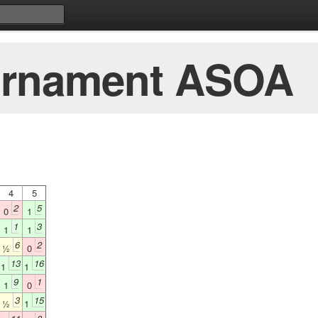
ournament ASOA
4
5
2
5
0
1
1
3
1
1
6
2
½
0
13
16
1
1
9
1
1
0
3
15
½
1