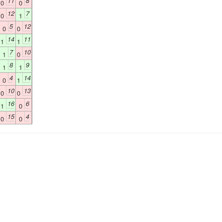
11
8
0
0
12
7
0
1
5
12
0
0
14
11
1
1
7
10
1
0
8
9
1
1
4
14
0
1
10
13
0
0
16
6
1
0
15
4
0
0