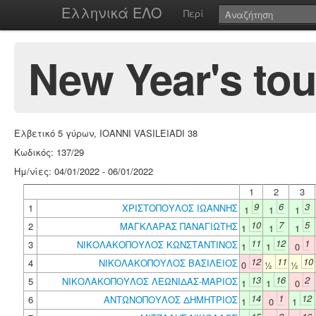
Ελληνικά ΕΛΟ
Περί
New Year's t
Ελβετικό 5 γύρων, IOANNI VASILEIADI 38
Κωδικός: 137/29
Ημ/νίες: 04/01/2022 - 06/01/2022
1
2
3
9
6
3
1
ΧΡΙΣΤΟΠΟΥΛΟΣ ΙΩΑΝΝΗΣ
1
1
1
10
7
5
2
ΜΑΓΚΛΑΡΑΣ ΠΑΝΑΓΙΩΤΗΣ
1
1
1
11
12
1
3
ΝΙΚΟΛΑΚΟΠΟΥΛΟΣ ΚΩΝΣΤΑΝΤΙΝΟΣ
1
1
0
12
11
10
4
ΝΙΚΟΛΑΚΟΠΟΥΛΟΣ ΒΑΣΙΛΕΙΟΣ
0
½
½
13
16
2
5
ΝΙΚΟΛΑΚΟΠΟΥΛΟΣ ΛΕΩΝΙΔΑΣ-ΜΑΡΙΟΣ
1
1
0
14
1
12
6
ΑΝΤΩΝΟΠΟΥΛΟΣ ΔΗΜΗΤΡΙΟΣ
1
0
1