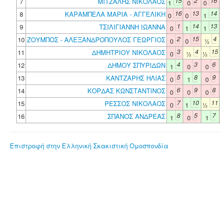
15
2
16
7
ΜΙΤΖΑΛΗΣ ΝΙΚΟΛΑΟΣ
1
0
0
16
13
14
8
ΚΑΡΑΜΠΕΛΑ ΜΑΡΙΑ - ΑΓΓΕΛΙΚΗ
0
0
1
1
14
13
9
ΤΣΙΛΙΓΙΑΝΝΗ ΙΩΑΝΝΑ
0
1
1
2
15
4
10
ΖΟΥΜΠΟΣ - ΑΛΕΞΑΝΔΡΟΠΟΥΛΟΣ ΓΕΩΡΓΙΟΣ
0
0
½
3
4
15
11
ΔΗΜΗΤΡΙΟΥ ΝΙΚΟΛΑΟΣ
0
½
½
4
3
6
12
ΔΗΜΟΥ ΣΠΥΡΙΔΩΝ
1
0
0
5
8
9
13
ΚΑΝΤΖΑΡΗΣ ΗΛΙΑΣ
0
1
0
6
9
8
14
ΚΟΡΔΑΣ ΚΩΝΣΤΑΝΤΙΝΟΣ
0
0
0
7
10
11
15
ΡΕΣΣΟΣ ΝΙΚΟΛΑΟΣ
0
1
½
8
5
7
16
ΣΠΑΝΟΣ ΑΝΔΡΕΑΣ
1
0
1
Επιστροφή στην Ελληνική Σκακιστική Ομοσπονδία