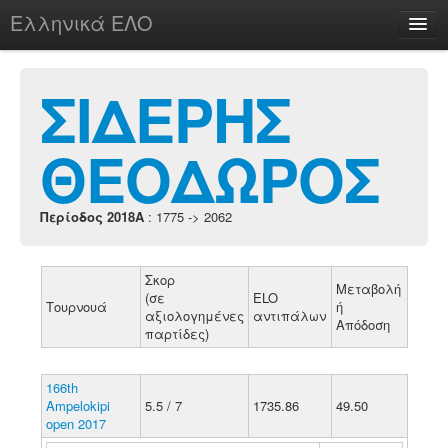
Ελληνικά ΕΛΟ
Περί
ΣΙΔΕΡΗΣ
ΘΕΟΔΩΡΟΣ
chesstu.be @ discord
Login
Περίοδος 2018A
: 1775 -> 2062
Σκορ
Μεταβολή
(σε
ELO
Τουρνουά
ή
αξιολογημένες
αντιπάλων
Απόδοση
παρτίδες)
166th
Ampelokipi
5.5 / 7
1735.86
49.50
open 2017