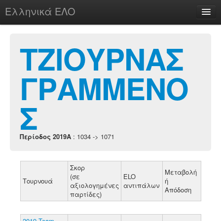
Ελληνικά ΕΛΟ
Περί
ΤΖΙΟΥΡΝΑΣ
ΓΡΑΜΜΕΝΟ
chesstu.be @ discord
Login
Σ
Περίοδος 2019A
: 1034 -> 1071
Σκορ
Μεταβολή
(σε
ELO
Τουρνουά
ή
αξιολογημένες
αντιπάλων
Απόδοση
παρτίδες)
2019 Team