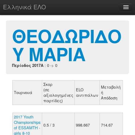
Ελληνικά ΕΛΟ
Περί
ΘΕΟΔΩΡΙΔΟ
Υ ΜΑΡΙΑ
chesstu.be @ discord
Login
Περίοδος 2017A
: 0 -> 0
Σκορ
Μεταβολή
(σε
ELO
Τουρνουά
ή
αξιολογημένες
αντιπάλων
Απόδοση
παρτίδες)
2017 Youth
Championships
0.5 / 3
998.667
714.67
of ESSAMTH -
girls 8-10