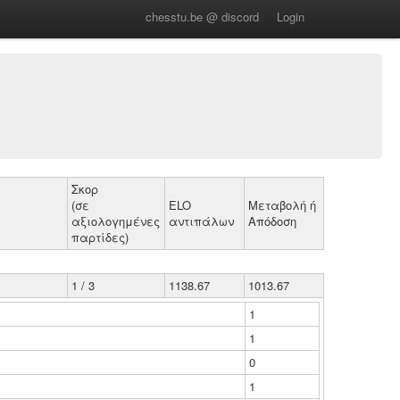
chesstu.be @ discord
Login
Σκορ
(σε
ELO
Μεταβολή ή
αξιολογημένες
αντιπάλων
Απόδοση
παρτίδες)
1 / 3
1138.67
1013.67
1
1
0
1