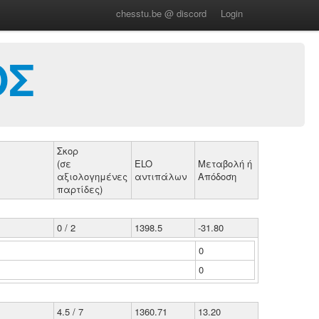
chesstu.be @ discord
Login
ΟΣ
Σκορ
(σε
ELO
Μεταβολή ή
αξιολογημένες
αντιπάλων
Απόδοση
παρτίδες)
0 / 2
1398.5
-31.80
0
0
4.5 / 7
1360.71
13.20