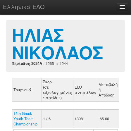
Ελληνικά ΕΛΟ
Περί
ΗΛΙΑΣ
ΝΙΚΟΛΑΟΣ
chesstu.be @ discord
Login
Περίοδος 2024A
: 1265 -> 1244
Σκορ
Μεταβολή
(σε
ELO
Τουρνουά
ή
αξιολογημένες
αντιπάλων
Απόδοση
παρτίδες)
15th Greek
Youth Team
1 / 6
1308
-65.60
Championship