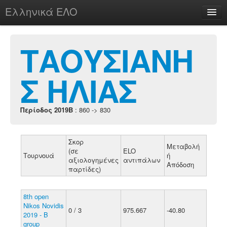
Ελληνικά ΕΛΟ
Περί
ΤΑΟΥΣΙΑΝΗ
Σ ΗΛΙΑΣ
chesstu.be @ discord
Login
Περίοδος 2019B
: 860 -> 830
Σκορ
Μεταβολή
(σε
ELO
Τουρνουά
ή
αξιολογημένες
αντιπάλων
Απόδοση
παρτίδες)
8th open
Nikos Novidis
0 / 3
975.667
-40.80
2019 - B
group