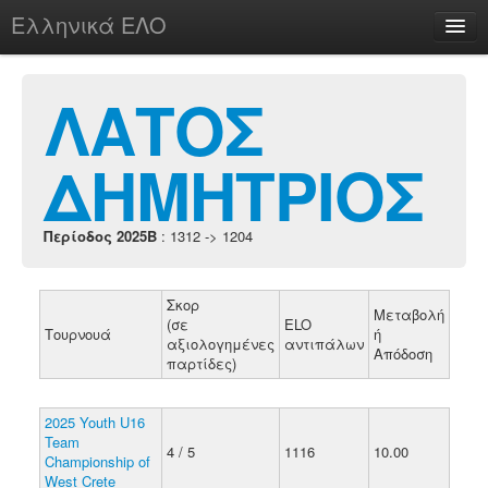
Ελληνικά ΕΛΟ
Περί
ΛΑΤΟΣ
ΔΗΜΗΤΡΙΟΣ
chesstu.be @ discord
Login
Περίοδος 2025B
: 1312 -> 1204
Σκορ
Μεταβολή
(σε
ELO
Τουρνουά
ή
αξιολογημένες
αντιπάλων
Απόδοση
παρτίδες)
2025 Youth U16
Team
4 / 5
1116
10.00
Championship of
West Crete