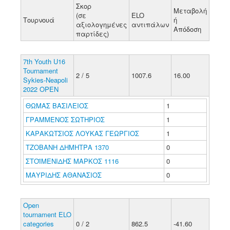
Σκορ
Μεταβολή
(σε
ELO
Τουρνουά
ή
αξιολογημένες
αντιπάλων
Απόδοση
παρτίδες)
7th Youth U16
Tournament
2 / 5
1007.6
16.00
Sykies-Neapoli
2022 OPEN
ΘΩΜΑΣ ΒΑΣΙΛΕΙΟΣ
1
ΓΡΑΜΜΕΝΟΣ ΣΩΤΗΡΙΟΣ
1
ΚΑΡΑΚΩΤΣΙΟΣ ΛΟΥΚΑΣ ΓΕΩΡΓΙΟΣ
1
ΤΖΟΒΑΝΗ ΔΗΜΗΤΡΑ 1370
0
ΣΤΟΪΜΕΝΙΔΗΣ ΜΑΡΚΟΣ 1116
0
ΜΑΥΡΙΔΗΣ ΑΘΑΝΑΣΙΟΣ
0
Open
tournament ELO
categories
0 / 2
862.5
-41.60