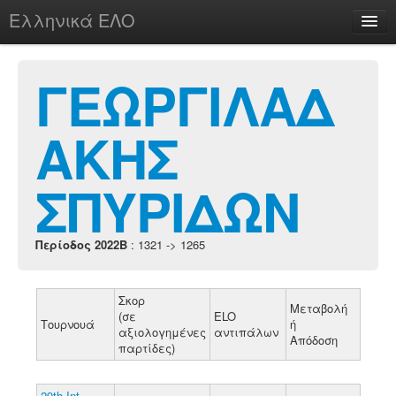
Ελληνικά ΕΛΟ
Περί
ΓΕΩΡΓΙΛΑΔ
ΑΚΗΣ
chesstu.be @ discord
Login
ΣΠΥΡΙΔΩΝ
Περίοδος 2022B
: 1321 -> 1265
Σκορ
Μεταβολή
(σε
ELO
Τουρνουά
ή
αξιολογημένες
αντιπάλων
Απόδοση
παρτίδες)
29th Int