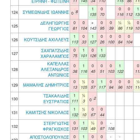
11
145
34
110
115
86
11
ΕΙΡΗΝΗ - ΦΩΤΕΙΝΗ
1
0
0
0
1
8
124
ΣΥΜΕΩΝΙΔΗΣ ΙΩΑΝΝΗΣ
0
135
70
116
112
13
0
0
+
0
0
½
½
0
ΔΕΛΗΓΙΩΡΓΗΣ
125
81
104
143
95
39
86
119
10
ΓΕΩΡΓΙΟΣ
1
0
1
0
0
0
0
126
ΚΟΥΤΣΙΔΗΣ ΑΧΙΛΛΕΥΣ
113
33
127
26
100
84
104
0
1
0
1
ΣΑΧΠΑΤΖΙΔΗΣ
127
75
101
126
133
ΧΑΡΑΛΑΜΠΟΣ
ΚΑΠΕΛΛΑΣ
0
1
0
0
0
1
0
128
ΑΛΕΞΑΝΔΡΟΣ
38
116
45
51
103
122
11
ΑΝΤΩΝΙΟΣ
0
½
0
1
0
0
0
½
129
ΜΑΜΑΛΗΣ ΔΗΜΗΤΡΙΟΣ
13
105
57
117
94
96
101
11
1
½
ΤΣΑΚΑΛΙΔΗΣ
2
130
0
111
3
ΕΥΣΤΡΑΤΙΟΣ
1
½
0
0
131
ΚΑΜΙΤΣΗΣ ΝΙΚΟΛΑΟΣ
132
10
67
44
0
1
½
0
-
ΣΤΕΡΓΙΩΤΗΣ
132
131
103
49
97
108
ΦΡΑΓΚΙΣΚΟΣ
0
1
0
0
-
-
ΑΠΟΣΤΟΛΟΠΟΥΛΟΣ
133