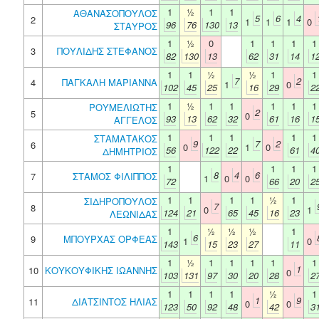
1
½
1
1
ΑΘΑΝΑΣΟΠΟΥΛΟΣ
5
6
4
2
1
1
1
0
96
76
130
13
ΣΤΑΥΡΟΣ
1
½
0
1
1
1
1
3
ΠΟΥΛΙΔΗΣ ΣΤΕΦΑΝΟΣ
82
130
13
62
31
14
1
1
1
½
½
1
1
7
2
4
ΠΑΓΚΑΛΗ ΜΑΡΙΑΝΝΑ
1
0
102
45
25
16
29
2
1
½
1
1
1
1
1
ΡΟΥΜΕΛΙΩΤΗΣ
2
5
0
93
13
62
32
61
16
1
ΑΓΓΕΛΟΣ
1
1
1
1
1
ΣΤΑΜΑΤΑΚΟΣ
9
7
2
6
0
1
0
56
122
22
61
4
ΔΗΜΗΤΡΙΟΣ
1
1
1
1
8
4
6
7
ΣΤΑΜΟΣ ΦΙΛΙΠΠΟΣ
1
0
0
72
66
20
2
1
1
1
1
½
1
ΣΙΔΗΡΟΠΟΥΛΟΣ
7
8
0
1
124
21
65
45
16
23
ΛΕΩΝΙΔΑΣ
1
½
½
½
1
6
9
ΜΠΟΥΡΧΑΣ ΟΡΦΕΑΣ
1
0
143
15
23
27
11
1
½
1
1
1
1
1
1
10
ΚΟΥΚΟΥΦΙΚΗΣ ΙΩΑΝΝΗΣ
0
103
131
97
30
20
28
2
1
1
1
1
½
1
1
9
11
ΔΙΑΤΣΙΝΤΟΣ ΗΛΙΑΣ
0
0
123
50
92
48
42
3