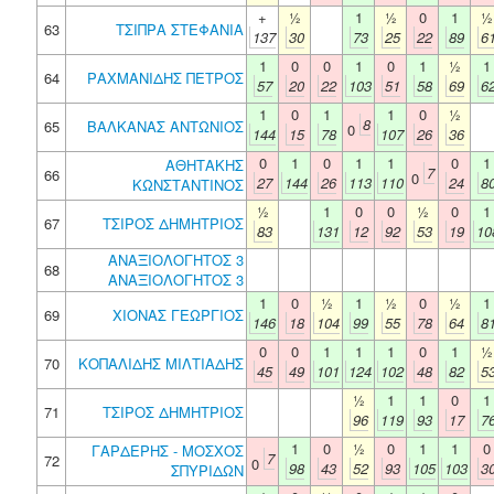
+
½
1
½
0
1
½
63
ΤΣΙΠΡΑ ΣΤΕΦΑΝΙΑ
137
30
73
25
22
89
6
1
0
0
1
0
1
½
1
64
ΡΑΧΜΑΝΙΔΗΣ ΠΕΤΡΟΣ
57
20
22
103
51
58
69
6
1
0
1
1
0
½
8
65
ΒΑΛΚΑΝΑΣ ΑΝΤΩΝΙΟΣ
0
144
15
78
107
26
36
0
1
0
1
1
0
1
ΑΘΗΤΑΚΗΣ
7
66
0
27
144
26
113
110
24
8
ΚΩΝΣΤΑΝΤΙΝΟΣ
½
1
0
0
½
0
1
67
ΤΣΙΡΟΣ ΔΗΜΗΤΡΙΟΣ
83
131
12
92
53
19
10
ΑΝΑΞΙΟΛΟΓΗΤΟΣ 3
68
ΑΝΑΞΙΟΛΟΓΗΤΟΣ 3
1
0
½
1
½
0
½
1
69
ΧΙΟΝΑΣ ΓΕΩΡΓΙΟΣ
146
18
104
99
55
78
64
8
0
0
1
1
1
0
1
½
70
ΚΟΠΑΛΙΔΗΣ ΜΙΛΤΙΑΔΗΣ
45
49
101
124
102
48
82
5
½
1
1
0
1
71
ΤΣΙΡΟΣ ΔΗΜΗΤΡΙΟΣ
96
119
93
17
7
1
0
½
0
1
1
0
ΓΑΡΔΕΡΗΣ - ΜΟΣΧΟΣ
7
72
0
98
43
52
93
105
103
3
ΣΠΥΡΙΔΩΝ