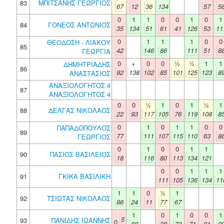
83
ΜΠΙΤΣΑΝΗΣ ΓΕΩΡΓΙΟΣ
67
12
36
134
57
5
0
1
1
0
0
1
0
1
84
ΓΟΝΕΟΣ ΑΝΤΩΝΙΟΣ
35
134
51
61
41
126
53
11
0
1
1
1
0
0
ΘΕΟΔΟΣΗ - ΛΙΑΚΟΥ
85
42
146
86
111
51
8
ΓΕΩΡΓΙΑ
0
+
0
0
½
½
1
1
ΔΗΜΗΤΡΙΑΔΗΣ
86
92
138
102
85
101
125
123
8
ΑΝΑΣΤΑΣΙΟΣ
ΑΝΑΞΙΟΛΟΓΗΤΟΣ 4
87
ΑΝΑΞΙΟΛΟΓΗΤΟΣ 4
0
0
½
1
0
1
½
1
88
ΔΕΛΓΑΣ ΝΙΚΟΛΑΟΣ
22
93
117
105
76
119
108
8
0
1
0
1
1
0
0
ΠΑΠΑΔΟΠΟΥΛΟΣ
89
77
111
107
115
110
63
8
ΓΕΩΡΓΙΟΣ
0
1
0
0
1
1
90
ΠΑΣΙΟΣ ΒΑΣΙΛΕΙΟΣ
18
116
80
113
134
121
0
0
1
1
1
91
ΓΚΙΚΑ ΒΑΣΙΛΙΚΗ
111
105
136
134
11
1
1
0
½
1
92
ΤΣΙΩΤΑΣ ΝΙΚΟΛΑΟΣ
86
24
11
77
67
1
0
1
0
0
1
5
93
ΠΑΝΙΔΗΣ ΙΩΑΝΝΗΣ
0
88
38
72
71
81
9