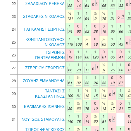
1
0
1
1
1
1
6
22
ΣΑΛΑΧΙΔΟΥ ΡΕΒΕΚΑ
0
0
88
14
64
95
63
33
½
1
1
½
½
1
1
8
23
ΣΤΑΘΑΚΗΣ ΝΙΚΟΛΑΟΣ
0
121
44
94
9
75
21
5
1
0
1
0
0
1
1
1
24
ΠΑΓΚΑΛΗΣ ΓΕΩΡΓΙΟΣ
74
92
52
28
19
95
66
4
1
1
½
0
½
1
1
ΚΩΝΣΤΑΝΤΟΠΟΥΛΟΣ
25
0
119
108
4
18
63
50
43
ΝΙΚΟΛΑΟΣ
0
1
1
1
0
1
0
1
ΤΣΙΡΩΝΗΣ
26
19
114
66
126
61
65
41
5
ΠΑΝΤΕΛΕΗΜΩΝ
1
1
1
½
1
1
0
1
27
ΣΤΕΡΓΙΟΥ ΓΕΩΡΓΙΟΣ
0
66
73
17
9
75
28
1
1
½
1
1
1
0
0
28
ΖΟΥΛΗΣ ΕΜΜΑΝΟΥΗΛ
61
32
38
24
33
10
27
1
1
½
1
½
1
½
ΠΑΝΤΑΖΗΣ
4
29
0
109
81
18
15
14
78
4
ΚΩΝΣΤΑΝΤΙΝΟΣ
1
½
1
0
½
½
0
1
30
ΒΡΑΪΜΑΚΗΣ ΙΩΑΝΝΗΣ
39
63
76
10
13
17
21
7
1
1
0
½
1
0
3
31
ΝΟΥΤΣΟΣ ΣΤΑΜΟΥΛΗΣ
0
140
78
14
60
81
1
1
½
1
1
0
1
0
ΤΣΙΡΟΣ ΦΡΑΓΚΙΣΚΟΣ