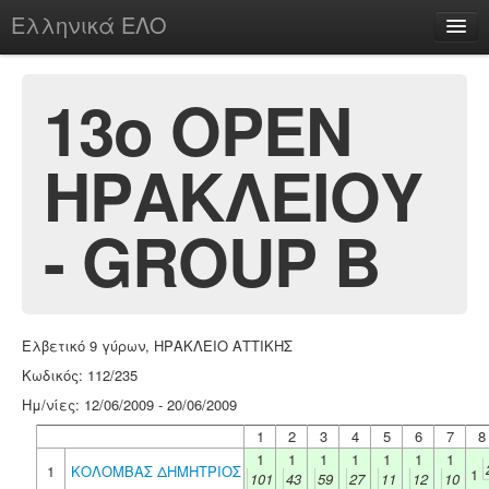
Ελληνικά ΕΛΟ
Περί
13ο ΟΡΕΝ
ΗΡΑΚΛΕΙΟΥ
chesstu.be @ discord
Login
- GROUP B
Ελβετικό 9 γύρων, ΗΡΑΚΛΕΙΟ ΑΤΤΙΚΗΣ
Κωδικός: 112/235
Ημ/νίες: 12/06/2009 - 20/06/2009
1
2
3
4
5
6
7
8
1
1
1
1
1
1
1
1
ΚΟΛΟΜΒΑΣ ΔΗΜΗΤΡΙΟΣ
1
101
43
59
27
11
12
10