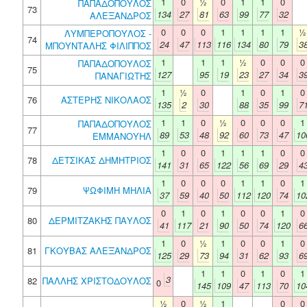
1
0
½
0
1
1
0
ΠΑΠΑΔΟΠΟΥΛΟΣ
73
134
27
81
63
99
77
32
ΑΛΕΞΑΝΔΡΟΣ
0
0
0
1
1
1
1
½
ΛΥΜΠΕΡΟΠΟΥΛΟΣ -
74
24
47
113
116
134
80
79
3
ΜΠΟΥΝΤΑΛΗΣ ΦΙΛΙΠΠΟΣ
1
1
1
½
0
0
0
ΠΑΠΑΔΟΠΟΥΛΟΣ
75
127
95
19
23
27
34
3
ΠΑΝΑΓΙΩΤΗΣ
1
½
0
1
0
1
0
76
ΑΣΤΕΡΗΣ ΝΙΚΟΛΑΟΣ
135
2
30
88
35
99
7
1
1
0
½
0
0
0
1
ΠΑΠΑΔΟΠΟΥΛΟΣ
77
89
53
48
92
60
73
47
10
ΕΜΜΑΝΟΥΗΛ
1
0
0
1
1
1
0
0
78
ΔΕΤΣΙΚΑΣ ΔΗΜΗΤΡΙΟΣ
141
31
65
122
56
69
29
4
1
0
0
0
1
1
0
1
79
ΨΩΦΙΜΗ ΜΗΛΙΑ
37
59
40
50
112
120
74
10
0
1
0
1
0
0
1
0
80
ΔΕΡΜΙΤΖΑΚΗΣ ΠΑΥΛΟΣ
41
117
21
90
50
74
120
6
1
0
½
1
0
0
1
0
81
ΓΚΟΥΒΑΣ ΑΛΕΞΑΝΔΡΟΣ
125
29
73
94
31
62
93
6
1
1
0
1
0
1
3
82
ΠΑΛΛΗΣ ΧΡΙΣΤΟΔΟΥΛΟΣ
0
145
109
47
113
70
10
½
0
½
1
0
0