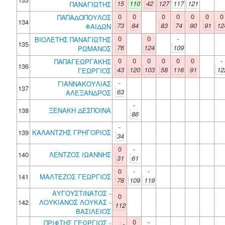
15
110
42
127
117
121
ΠΑΝΑΓΙΩΤΗΣ
0
0
0
0
0
0
0
ΠΑΠΑΔΟΠΟΥΛΟΣ
134
73
84
83
74
90
91
12
ΦΑΙΔΩΝ
0
0
-
ΒΙΟΛΕΤΗΣ ΠΑΝΑΓΙΩΤΗΣ
135
76
124
109
ΡΩΜΑΝΟΣ
0
0
0
0
0
0
-
ΠΑΠΑΓΕΩΡΓΑΚΗΣ
136
43
120
103
58
116
91
12
ΓΕΩΡΓΙΟΣ
-
ΓΙΑΝΝΑΚΟΥΛΙΑΣ
137
63
ΑΛΕΞΑΝΔΡΟΣ
-
138
ΞΕΝΑΚΗ ΔΕΣΠΟΙΝΑ
86
-
139
ΚΑΛΑΝΤΖΗΣ ΓΡΗΓΟΡΙΟΣ
34
0
-
140
ΛΕΝΤΖΟΣ ΙΩΑΝΝΗΣ
31
61
0
-
-
141
ΜΑΛΤΕΖΟΣ ΓΕΩΡΓΙΟΣ
78
109
119
ΑΥΓΟΥΣΤΙΝΑΤΟΣ -
0
142
ΛΟΥΚΙΑΝΟΣ ΛΟΥΚΑΣ -
112
ΒΑΣΙΛΕΙΟΣ
0
-
ΠΡΙΦΤΗΣ ΓΕΩΡΓΙΟΣ -