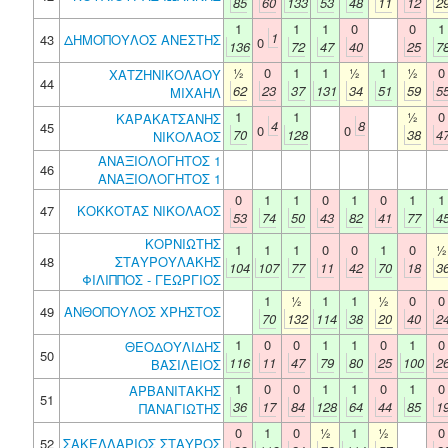
85
60
133
53
48
11
12
2
1
1
1
0
0
1
1
43
ΔΗΜΟΠΟΥΛΟΣ ΑΝΕΣΤΗΣ
0
136
72
47
40
25
7
½
0
1
1
½
1
½
0
ΧΑΤΖΗΝΙΚΟΛΑΟΥ
44
62
23
37
131
34
51
59
5
ΜΙΧΑΗΛ
1
1
½
0
ΚΑΡΑΚΑΤΣΑΝΗΣ
4
8
45
0
0
70
128
38
4
ΝΙΚΟΛΑΟΣ
ΑΝΑΞΙΟΛΟΓΗΤΟΣ 1
46
ΑΝΑΞΙΟΛΟΓΗΤΟΣ 1
0
1
1
0
1
0
1
1
47
ΚΟΚΚΟΤΑΣ ΝΙΚΟΛΑΟΣ
53
74
50
43
82
41
77
4
ΚΟΡΝΙΩΤΗΣ
1
1
1
0
0
1
0
½
48
ΣΤΑΥΡΟΥΛΑΚΗΣ
104
107
77
11
42
70
18
3
ΦΙΛΙΠΠΟΣ - ΓΕΩΡΓΙΟΣ
1
½
1
1
½
0
0
49
ΑΝΘΟΠΟΥΛΟΣ ΧΡΗΣΤΟΣ
70
132
114
38
20
40
2
1
0
0
1
1
0
1
0
ΘΕΟΔΟΥΛΙΔΗΣ
50
116
11
47
79
80
25
100
2
ΒΑΣΙΛΕΙΟΣ
1
0
0
1
1
0
1
0
ΑΡΒΑΝΙΤΑΚΗΣ
51
36
17
84
128
64
44
85
1
ΠΑΝΑΓΙΩΤΗΣ
0
1
0
½
1
½
0
52
ΣΑΚΕΛΛΑΡΙΟΣ ΣΤΑΥΡΟΣ