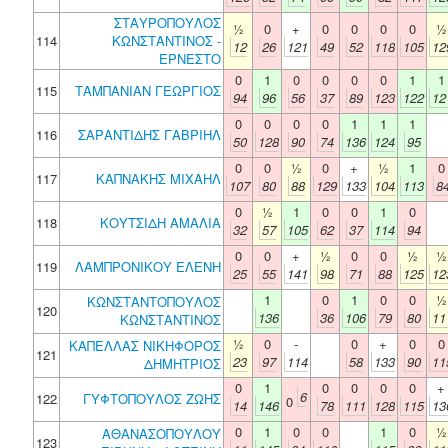
ΣΤΑΥΡΟΠΟΥΛΟΣ
½
0
+
0
0
0
0
½
114
ΚΩΝΣΤΑΝΤΙΝΟΣ -
12
26
121
49
52
118
105
12
ΕΡΝΕΣΤΟ
0
1
0
0
0
0
1
1
115
ΤΑΜΠΑΝΙΑΝ ΓΕΩΡΓΙΟΣ
94
96
56
37
89
123
122
12
0
0
0
0
1
1
1
116
ΣΑΡΑΝΤΙΔΗΣ ΓΑΒΡΙΗΛ
50
128
90
74
136
124
95
0
0
½
0
+
½
1
0
117
ΚΑΠΝΑΚΗΣ ΜΙΧΑΗΛ
107
80
88
129
133
104
113
8
0
½
1
0
0
1
0
118
ΚΟΥΤΣΙΔΗ ΑΜΑΛΙΑ
32
57
105
62
37
114
94
0
0
+
½
0
0
½
½
119
ΛΑΜΠΡΟΝΙΚΟΥ ΕΛΕΝΗ
25
55
141
98
71
88
125
12
1
0
1
0
0
½
ΚΩΝΣΤΑΝΤΟΠΟΥΛΟΣ
120
136
36
106
79
80
11
ΚΩΝΣΤΑΝΤΙΝΟΣ
½
0
-
0
+
0
0
ΚΑΠΕΛΛΑΣ ΝΙΚΗΦΟΡΟΣ
121
23
97
114
58
133
90
11
ΔΗΜΗΤΡΙΟΣ
0
1
0
0
0
0
+
6
122
ΓΥΦΤΟΠΟΥΛΟΣ ΖΩΗΣ
0
14
146
78
111
128
115
13
0
1
0
0
1
0
½
ΑΘΑΝΑΣΟΠΟΥΛΟΥ
123