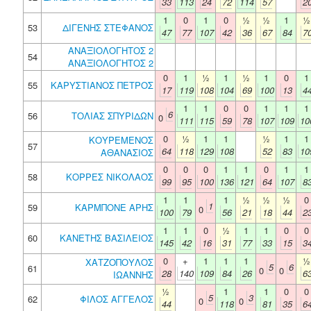
33
113
24
72
114
57
2
1
0
1
0
½
½
1
½
53
ΔΙΓΕΝΗΣ ΣΤΕΦΑΝΟΣ
47
77
107
42
36
67
84
7
ΑΝΑΞΙΟΛΟΓΗΤΟΣ 2
54
ΑΝΑΞΙΟΛΟΓΗΤΟΣ 2
0
1
½
1
½
1
0
1
55
ΚΑΡΥΣΤΙΑΝΟΣ ΠΕΤΡΟΣ
17
119
108
104
69
100
13
4
1
1
0
0
1
1
1
6
56
ΤΟΛΙΑΣ ΣΠΥΡΙΔΩΝ
0
111
115
59
78
107
109
10
0
½
1
1
½
1
1
ΚΟΥΡΕΜΕΝΟΣ
57
64
118
129
108
52
83
10
ΑΘΑΝΑΣΙΟΣ
0
0
0
1
1
0
1
1
58
ΚΟΡΡΕΣ ΝΙΚΟΛΑΟΣ
99
95
100
136
121
64
107
8
1
1
1
½
½
½
0
1
59
ΚΑΡΜΠΟΝΕ ΑΡΗΣ
0
100
79
56
21
18
44
2
1
1
0
½
1
1
0
0
60
ΚΑΝΕΤΗΣ ΒΑΣΙΛΕΙΟΣ
145
42
16
31
77
33
15
3
0
+
1
1
1
½
ΧΑΤΖΟΠΟΥΛΟΣ
5
6
61
0
0
28
140
109
84
26
6
ΙΩΑΝΝΗΣ
½
1
1
0
0
5
3
62
ΦΙΛΟΣ ΑΓΓΕΛΟΣ
0
0
44
118
81
35
6