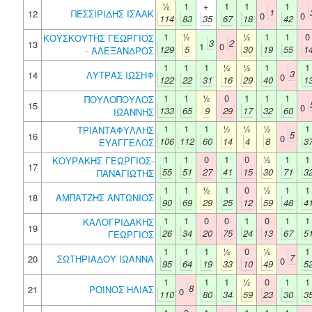
½
1
+
1
1
1
1
12
ΠΕΣΣΙΡΙΔΗΣ ΙΣΑΑΚ
0
0
114
83
35
67
18
42
1
½
½
1
1
0
ΚΟΥΣΚΟΥΤΗΣ ΓΕΩΡΓΙΟΣ
3
2
13
1
0
129
5
30
19
55
1
- ΑΛΕΞΑΝΔΡΟΣ
1
1
1
½
½
1
1
3
14
ΛΥΤΡΑΣ ΙΩΣΗΦ
0
122
22
31
16
29
40
1
1
1
½
0
1
1
1
ΠΟΥΛΟΠΟΥΛΟΣ
15
0
133
65
9
29
17
32
60
ΙΩΑΝΝΗΣ
1
1
1
½
½
½
1
ΤΡΙΑΝΤΑΦΥΛΛΗΣ
5
16
0
106
112
60
14
4
8
3
ΕΥΑΓΓΕΛΟΣ
1
1
0
1
0
½
1
1
ΚΟΥΡΑΚΗΣ ΓΕΩΡΓΙΟΣ-
17
55
51
27
41
15
30
71
3
ΠΑΝΑΓΙΩΤΗΣ
1
1
½
1
0
½
1
1
18
ΑΜΠΑΤΖΗΣ ΑΝΤΩΝΙΟΣ
90
69
29
25
12
59
48
4
1
1
0
0
1
0
1
1
ΚΑΛΟΓΡΙΔΑΚΗΣ
19
26
34
20
75
24
13
67
5
ΓΕΩΡΓΙΟΣ
1
1
1
½
0
½
1
7
20
ΣΩΤΗΡΙΑΔΟΥ ΙΩΑΝΝΑ
0
95
64
19
33
10
49
5
1
1
1
½
0
1
1
8
21
ΡΟΪΝΟΣ ΗΛΙΑΣ
0
110
80
34
59
23
30
3