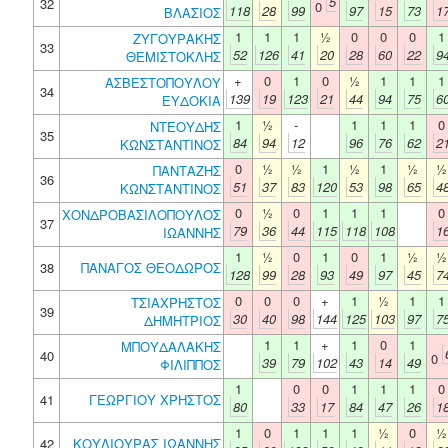
5
32
0
118
28
99
97
15
73
1
ΒΛΑΣΙΟΣ
1
1
1
½
0
0
0
1
ΖΥΓΟΥΡΑΚΗΣ
33
52
126
41
20
28
60
22
9
ΘΕΜΙΣΤΟΚΛΗΣ
+
0
1
0
½
1
1
1
ΑΣΒΕΣΤΟΠΟΥΛΟΥ
34
139
19
123
21
44
94
75
6
ΕΥΔΟΚΙΑ
1
½
-
1
1
1
0
ΝΤΕΟΥΔΗΣ
35
84
94
12
96
76
62
2
ΚΩΝΣΤΑΝΤΙΝΟΣ
0
½
½
1
½
1
½
½
ΠΑΝΤΑΖΗΣ
36
51
37
83
120
53
98
65
4
ΚΩΝΣΤΑΝΤΙΝΟΣ
0
½
0
1
1
1
0
ΧΟΝΔΡΟΒΑΣΙΛΟΠΟΥΛΟΣ
37
79
36
44
115
118
108
1
ΙΩΑΝΝΗΣ
1
½
0
1
0
1
½
½
38
ΠΑΝΑΓΟΣ ΘΕΟΔΩΡΟΣ
128
99
28
93
49
97
45
7
0
0
0
+
1
½
1
1
ΤΣΙΑΧΡΗΣΤΟΣ
39
30
40
98
144
125
103
97
7
ΔΗΜΗΤΡΙΟΣ
1
1
+
1
0
1
ΜΠΟΥΔΑΛΑΚΗΣ
40
0
39
79
102
43
14
49
ΦΙΛΙΠΠΟΣ
1
0
0
1
1
1
0
41
ΓΕΩΡΓΙΟΥ ΧΡΗΣΤΟΣ
80
33
17
84
47
26
1
1
0
1
1
1
½
0
½
42
ΚΟΥΛΙΟΥΡΑΣ ΙΩΑΝΝΗΣ