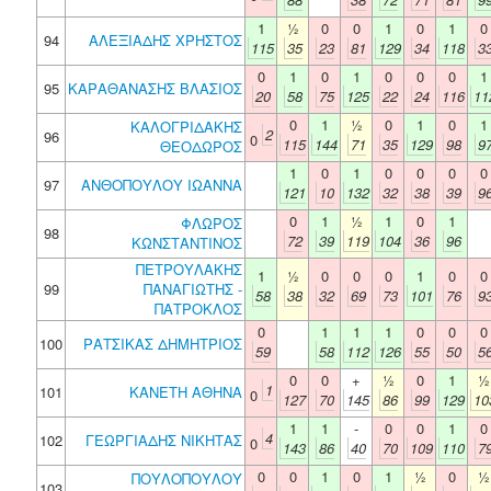
1
½
0
0
1
0
1
0
94
ΑΛΕΞΙΑΔΗΣ ΧΡΗΣΤΟΣ
115
35
23
81
129
34
118
3
0
1
0
1
0
0
0
1
95
ΚΑΡΑΘΑΝΑΣΗΣ ΒΛΑΣΙΟΣ
20
58
75
125
22
24
116
11
0
1
½
0
1
0
1
ΚΑΛΟΓΡΙΔΑΚΗΣ
2
96
0
115
144
71
35
129
98
9
ΘΕΟΔΩΡΟΣ
1
0
1
0
0
0
0
97
ΑΝΘΟΠΟΥΛΟΥ ΙΩΑΝΝΑ
121
10
132
32
38
39
9
0
1
½
1
0
1
ΦΛΩΡΟΣ
98
72
39
119
104
36
96
ΚΩΝΣΤΑΝΤΙΝΟΣ
ΠΕΤΡΟΥΛΑΚΗΣ
1
½
0
0
0
1
0
0
99
ΠΑΝΑΓΙΩΤΗΣ -
58
38
32
69
73
101
76
9
ΠΑΤΡΟΚΛΟΣ
0
1
1
1
0
0
0
100
ΡΑΤΣΙΚΑΣ ΔΗΜΗΤΡΙΟΣ
59
58
112
126
55
50
5
0
0
+
½
0
1
½
1
101
ΚΑΝΕΤΗ ΑΘΗΝΑ
0
127
70
145
86
99
129
10
1
1
-
0
0
1
0
4
102
ΓΕΩΡΓΙΑΔΗΣ ΝΙΚΗΤΑΣ
0
143
86
40
70
109
110
7
0
0
1
0
1
½
0
½
ΠΟΥΛΟΠΟΥΛΟΥ
103