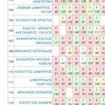
10
132
136
64
128
39
72
10
ΑΙΚΑΤΕΡΙΝΗ
0
1
½
0
0
½
1
0
ΖΕΜΑΝΑΪ ΔΗΜΗΤΡΙΟΣ -
104
48
125
69
55
98
117
126
8
ΕΚΤΩΡ
½
0
0
1
0
1
105
ΚΟΥΣΚΟΥΤΗΣ ΧΡΗΣΤΟΣ
129
118
88
91
72
114
0
0
1
0
1
½
0
ΚΑΔΙΓΙΟ - ΜΙΡΑΝΤΑ
106
16
110
146
120
112
111
7
ΑΛΕΞΑΝΔΡΟΣ - ΠΑΥΛΟΣ
1
0
0
1
0
0
0
1
ΚΑΦΑΝΤΑΡΗΣ ΑΛΕΞΙΟΣ
107
117
48
53
89
65
56
58
12
ΝΙΚΟΛΑΟΣ
0
½
0
+
0
½
0
108
ΜΠΑΛΑΝΟΣ ΑΣΤΕΡΙΑΔΗΣ
25
55
57
132
37
88
6
0
+
0
0
+
1
0
0
ΣΚΙΑΔΑΡΕΣΗ ΑΝΤΩΝΙΑ -
109
29
141
61
82
135
102
56
5
ΚΑΝΕΛΑ
0
0
1
1
0
0
0
0
110
ΚΟΛΟΓΓΙΟΣ ΔΗΜΗΤΡΙΟΣ
21
133
106
123
66
89
102
9
0
0
0
1
1
0
½
½
ΔΗΜΗΤΡΙΑΔΗΣ
111
130
56
89
91
122
85
106
12
ΓΕΩΡΓΙΟΣ
1
0
0
0
0
1
0
112
ΜΠΑΛΑΝΟΣ ΣΕΡΑΦΕΙΜ
142
16
100
79
106
124
9
0
0
1
0
1
0
0
1
113
ΚΟΛΟΓΓΙΟΣ ΙΩΑΝΝΗΣ
126
52
74
66
90
82
117
12