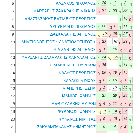
20
1
3
5
ΚΑΖΑΚΟΣ ΝΙΚΟΛΑΟΣ
1
1
1
21
23
22
6
ΦΑΡΣΑΡΗΣ ΖΑΧΑΡΑΚΗΣ ΜΙΧΑΗΛ
0
1
1
18
7
ΑΝΑΣΤΑΣΑΚΗΣ ΒΑΣΙΛΕΙΟΣ ΓΕΩΡΓΙΟΣ
1
0
22
2
11
8
ΑΡΓΥΡΙΑΔΗΣ ΝΙΚΟΛΑΟΣ
1
0
1
19
25
27
9
ΔΑΣΚΑΛΑΚΗΣ ΑΓΓΕΛΟΣ
½
0
1
0
23
16
28
10
ΑΝΑΞΙΟΛΟΓΗΤΟΣ 1 ΑΝΑΞΙΟΛΟΓΗΤΟΣ 1
0
+
0
0
1
18
8
11
ΔΙΑΜΑΝΤΗΣ ΑΓΓΕΛΟΣ
0
1
0
0
24
26
29
12
ΦΑΡΣΑΡΗΣ ΖΑΧΑΡΑΚΗΣ ΧΑΡΑΛΑΜΠΟΣ
1
½
1
0
25
14
13
ΓΡΑΜΜΕΝΟΣ ΣΠΥΡΙΔΩΝ
0
1
26
19
13
14
ΚΛΑΔΟΣ ΓΕΩΡΓΙΟΣ
0
0
0
2
20
1
15
ΚΛΑΔΟΣ ΜΙΝΩΑΣ
0
1
0
1
3
10
20
16
ΛΙΑΝΕΡΗΣ ΙΩΣΗΦ
0
-
1
1
27
29
25
17
ΜΑΝΙΟΣ ΙΩΑΝΝΗΣ
1
1
0
1
4
11
7
18
ΜΑΘΙΟΥΔΑΚΗΣ ΜΥΡΩΝ
0
0
0
0
9
14
26
19
ΨΥΚΑΚΟΣ ΙΩΑΝΝΗΣ
½
1
0
+
5
15
16
20
ΨΥΚΑΚΟΣ ΝΙΚΗΤΑΣ
0
0
0
1
6
4
2
21
ΣΑΚΛΑΜΠΑΝΑΚΗΣ ΔΗΜΗΤΡΙΟΣ
1
1
0