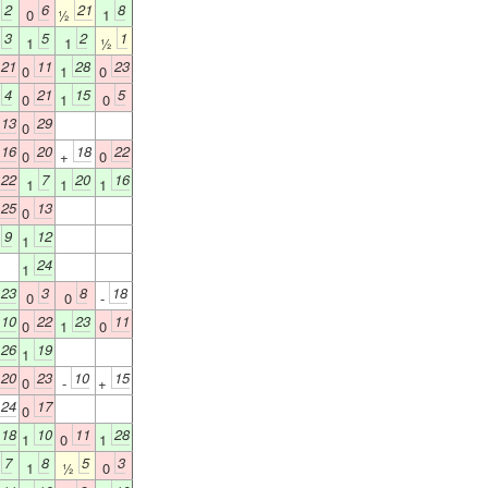
2
6
21
8
1
0
½
1
3
5
2
1
1
1
1
½
21
11
28
23
0
1
0
4
21
15
5
1
0
1
0
13
29
0
16
20
18
22
0
+
0
22
7
20
16
1
1
1
25
13
0
9
12
1
1
24
1
23
3
8
18
0
0
-
10
22
23
11
0
1
0
26
19
1
20
23
10
15
0
-
+
24
17
0
18
10
11
28
1
0
1
7
8
5
3
1
1
½
0