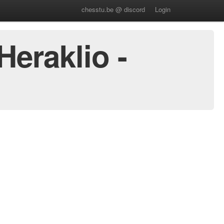
chesstu.be @ discord
Login
eraklio -