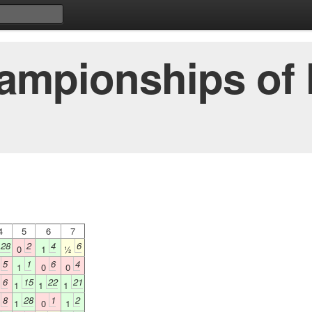
ampionships of H
4
5
6
7
28
2
4
6
0
1
½
5
1
6
4
0
1
0
0
6
15
22
21
0
1
1
1
8
28
1
2
0
1
0
1